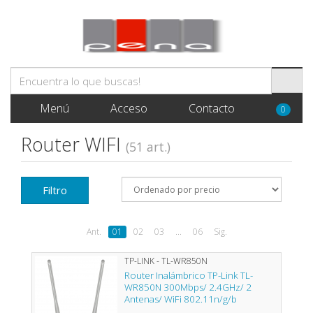
Menú
Acceso
Contacto
0
Router WIFI
(51 art.)
Filtro
Ant.
01
02
03
...
06
Sig.
TP-LINK - TL-WR850N
Router Inalámbrico TP-Link TL-
WR850N 300Mbps/ 2.4GHz/ 2
Antenas/ WiFi 802.11n/g/b