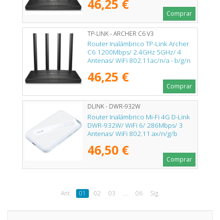
46,25 €
Comprar
TP-LINK - ARCHER C6 V3
Router Inalámbrico TP-Link Archer
C6 1200Mbps/ 2.4GHz 5GHz/ 4
Antenas/ WiFi 802.11ac/n/a - b/g/n
46,25 €
Comprar
DLINK - DWR-932W
Router Inalámbrico Mi-Fi 4G D-Link
DWR-932W/ WiFi 6/ 286Mbps/ 3
Antenas/ WiFi 802.11 ax/n/g/b
46,50 €
Comprar
Ant.
01
02
03
...
06
Sig.