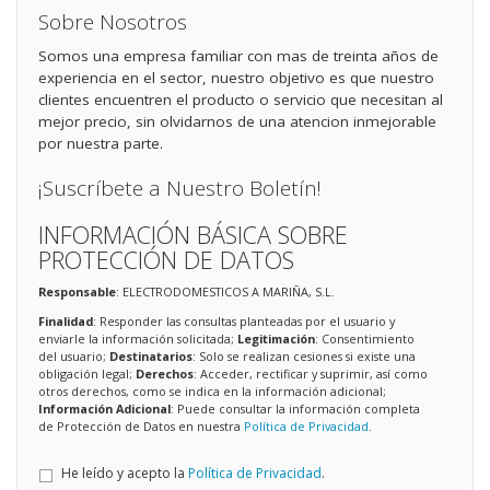
Sobre Nosotros
Somos una empresa familiar con mas de treinta años de
experiencia en el sector, nuestro objetivo es que nuestro
clientes encuentren el producto o servicio que necesitan al
mejor precio, sin olvidarnos de una atencion inmejorable
por nuestra parte.
¡Suscríbete a Nuestro Boletín!
INFORMACIÓN BÁSICA SOBRE
PROTECCIÓN DE DATOS
Responsable
: ELECTRODOMESTICOS A MARIÑA, S.L.
Finalidad
: Responder las consultas planteadas por el usuario y
enviarle la información solicitada;
Legitimación
: Consentimiento
del usuario;
Destinatarios
: Solo se realizan cesiones si existe una
obligación legal;
Derechos
: Acceder, rectificar y suprimir, así como
otros derechos, como se indica en la información adicional;
Información Adicional
: Puede consultar la información completa
de Protección de Datos en nuestra
Política de Privacidad
.
He leído y acepto la
Política de Privacidad
.