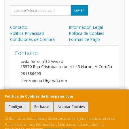
Enviar
Contacto
Información Legal
Política Privacidad
Política de Cookies
Condiciones de Compra
Formas de Pago
Contacto
avda ferrol nº35 Viveiro
15570
Rua Cristobal colon 41-43 Naron
,
A Coruña
981386695
electropena1@gmail.com
Política de Cookies de hnospena.com
Horario
Configurar
Rechazar
Aceptar Cookies
9:00 a 14:00 y de 16:00 A 20:00
Utilizamos cookies propias y de terceros para mejorar nuestros servicios.
Puede obtener más información, o bien conocer cómo cambiar la