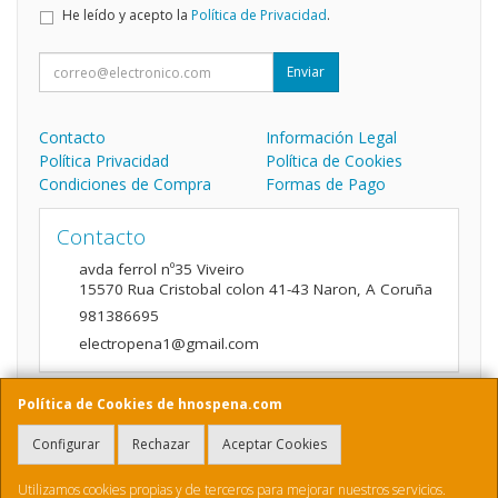
He leído y acepto la
Política de Privacidad
.
Enviar
Contacto
Información Legal
Política Privacidad
Política de Cookies
Condiciones de Compra
Formas de Pago
Contacto
avda ferrol nº35 Viveiro
15570
Rua Cristobal colon 41-43 Naron
,
A Coruña
981386695
electropena1@gmail.com
Política de Cookies de hnospena.com
Horario
Configurar
Rechazar
Aceptar Cookies
9:00 a 14:00 y de 16:00 A 20:00
Utilizamos cookies propias y de terceros para mejorar nuestros servicios.