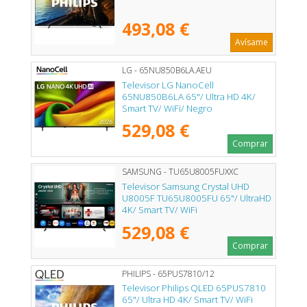
493,08 €
Avísame
LG - 65NU850B6LA.AEU
Televisor LG NanoCell
65NU850B6LA 65"/ Ultra HD 4K/
Smart TV/ WiFi/ Negro
529,08 €
Comprar
SAMSUNG - TU65U8005FUXXC
Televisor Samsung Crystal UHD
U8005F TU65U8005FU 65"/ UltraHD
4K/ Smart TV/ WiFi
529,08 €
Comprar
PHILIPS - 65PUS7810/12
Televisor Philips QLED 65PUS7810
65"/ Ultra HD 4K/ Smart TV/ WiFi