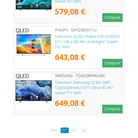
Smart TV/ WiFi
579,08 €
Comprar
PHILIPS - 65PQS8501/12
Televisor QLED Philips 65PQS8501
65"/ Ultra HD 4K/ Ambilight/ Smart
TV/ WiFi
643,08 €
Comprar
SAMSUNG - TQ65Q8FAAUXXC
Televisor Samsung QLED Q8F
TQ65Q8FAAU 65"/ Ultra HD 4K/
Smart TV/ WiFi
649,08 €
Comprar
Ant.
01
02
Sig.