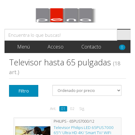
Menú
Acceso
Contacto
0
Televisor hasta 65 pulgadas
(18
art.)
Filtro
Ant.
01
02
Sig.
PHILIPS - 65PUS7000/12
Televisor Philips LED 65PUS7000
65"/ Ultra HD 4K/ Smart TV/ WiFi