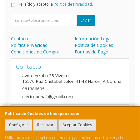
He leído y acepto la
Política de Privacidad
.
Enviar
Contacto
Información Legal
Política Privacidad
Política de Cookies
Condiciones de Compra
Formas de Pago
Contacto
avda ferrol nº35 Viveiro
15570
Rua Cristobal colon 41-43 Naron
,
A Coruña
981386695
electropena1@gmail.com
Política de Cookies de hnospena.com
Horario
Configurar
Rechazar
Aceptar Cookies
9:00 a 14:00 y de 16:00 A 20:00
Utilizamos cookies propias y de terceros para mejorar nuestros servicios.