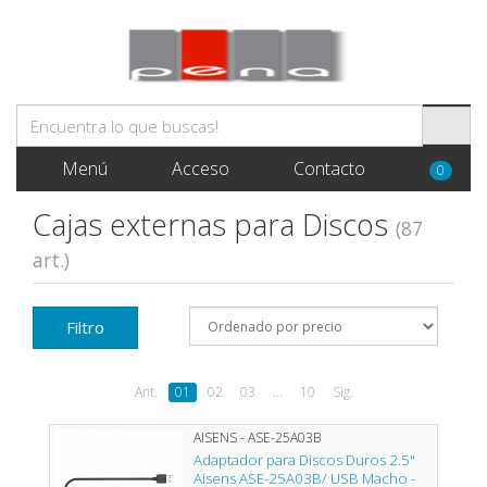
Menú
Acceso
Contacto
0
Cajas externas para Discos
(87
art.)
Filtro
Ant.
01
02
03
...
10
Sig.
AISENS - ASE-25A03B
Adaptador para Discos Duros 2.5"
Aisens ASE-25A03B/ USB Macho -