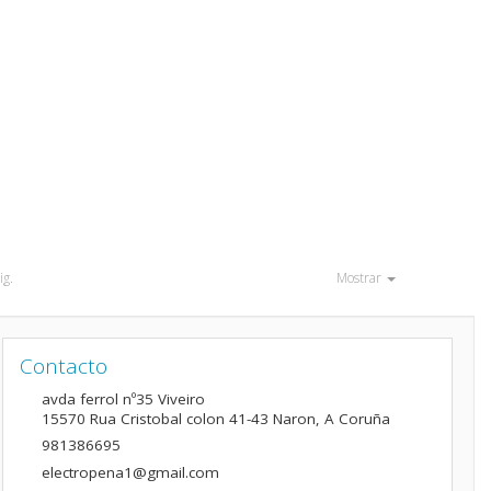
ig.
Mostrar
Contacto
avda ferrol nº35 Viveiro
15570
Rua Cristobal colon 41-43 Naron
,
A Coruña
981386695
electropena1@gmail.com