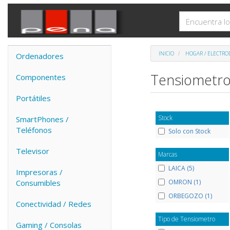
INICIO
HOGAR / ELECTRO
Ordenadores
Tensiometr
Componentes
Portátiles
Stock
SmartPhones /
Teléfonos
Solo con Stock
Televisor
Marcas
LAICA (5)
Impresoras /
OMRON (1)
Consumibles
ORBEGOZO (1)
Conectividad / Redes
Tipo de Tensiometro
Gaming / Consolas