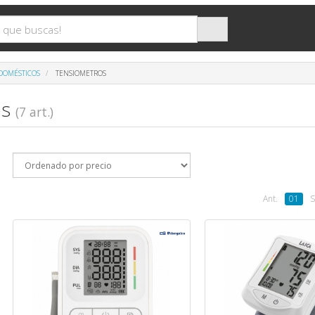
DOMÉSTICOS
TENSIOMETROS
os
(7 art.)
Ant.
01
S