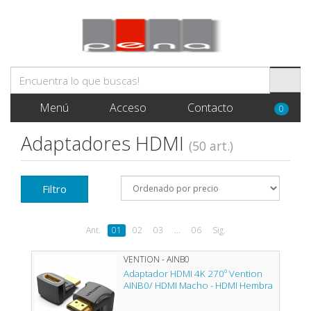
Menú
Acceso
Contacto
0
Adaptadores HDMI
(50 art.)
Filtro
Ant.
01
02
03
...
06
Sig.
VENTION - AINB0
Adaptador HDMI 4K 270º Vention
AINB0/ HDMI Macho - HDMI Hembra