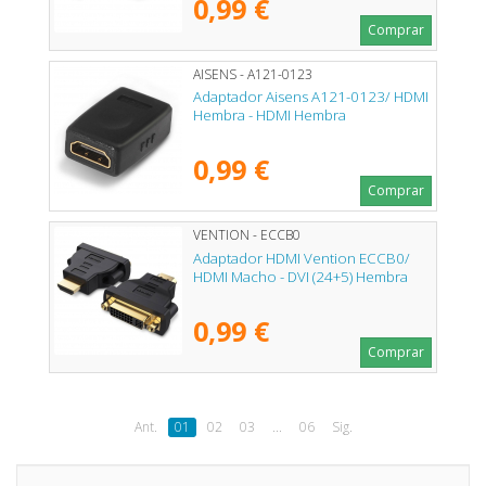
0,99 €
Comprar
AISENS - A121-0123
Adaptador Aisens A121-0123/ HDMI
Hembra - HDMI Hembra
0,99 €
Comprar
VENTION - ECCB0
Adaptador HDMI Vention ECCB0/
HDMI Macho - DVI (24+5) Hembra
0,99 €
Comprar
Ant.
01
02
03
...
06
Sig.