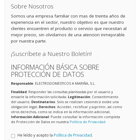
Sobre Nosotros
Somos una empresa familiar con mas de treinta años de
experiencia en el sector, nuestro objetivo es que nuestro
clientes encuentren el producto o servicio que necesitan al
mejor precio, sin olvidarnos de una atencion inmejorable
por nuestra parte.
¡Suscríbete a Nuestro Boletín!
INFORMACIÓN BÁSICA SOBRE
PROTECCIÓN DE DATOS
Responsable
: ELECTRODOMESTICOS A MARIÑA, S.L.
Finalidad
: Responder las consultas planteadas por el usuario y
enviarle la información solicitada;
Legitimación
: Consentimiento
del usuario;
Destinatarios
: Solo se realizan cesiones si existe una
obligación legal;
Derechos
: Acceder, rectificar y suprimir, así como
otros derechos, como se indica en la información adicional;
Información Adicional
: Puede consultar la información completa
de Protección de Datos en nuestra
Política de Privacidad
.
He leído y acepto la
Política de Privacidad
.