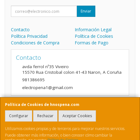
Enviar
Contacto
Información Legal
Política Privacidad
Política de Cookies
Condiciones de Compra
Formas de Pago
Contacto
avda ferrol nº35 Viveiro
15570
Rua Cristobal colon 41-43 Naron
,
A Coruña
981386695
electropena1@gmail.com
Política de Cookies de hnospena.com
Horario
Configurar
Rechazar
Aceptar Cookies
9:00 a 14:00 y de 16:00 A 20:00
Utilizamos cookies propias y de terceros para mejorar nuestros servicios.
Puede obtener más información, o bien conocer cómo cambiar la