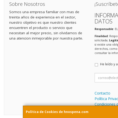
Sobre Nosotros
¡Suscríbet
Somos una empresa familiar con mas de
INFORMA
treinta años de experiencia en el sector,
DATOS
nuestro objetivo es que nuestro clientes
encuentren el producto o servicio que
Responsable
: E
necesitan al mejor precio, sin olvidarnos de
Finalidad
: Respo
una atencion inmejorable por nuestra parte.
solicitada;
Legit
si existe una obl
derechos, como s
consultar la in
He leído y 
Contacto
Política Priva
Condiciones 
Política de Cookies de hnospena.com