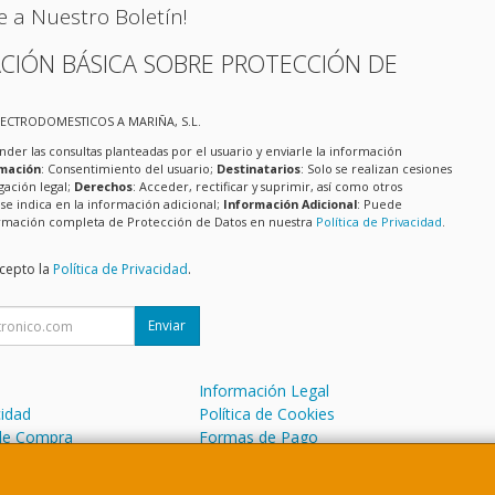
e a Nuestro Boletín!
CIÓN BÁSICA SOBRE PROTECCIÓN DE
LECTRODOMESTICOS A MARIÑA, S.L.
nder las consultas planteadas por el usuario y enviarle la información
imación
: Consentimiento del usuario;
Destinatarios
: Solo se realizan cesiones
igación legal;
Derechos
: Acceder, rectificar y suprimir, así como otros
e indica en la información adicional;
Información Adicional
: Puede
formación completa de Protección de Datos en nuestra
Política de Privacidad
.
acepto la
Política de Privacidad
.
Enviar
Información Legal
cidad
Política de Cookies
de Compra
Formas de Pago