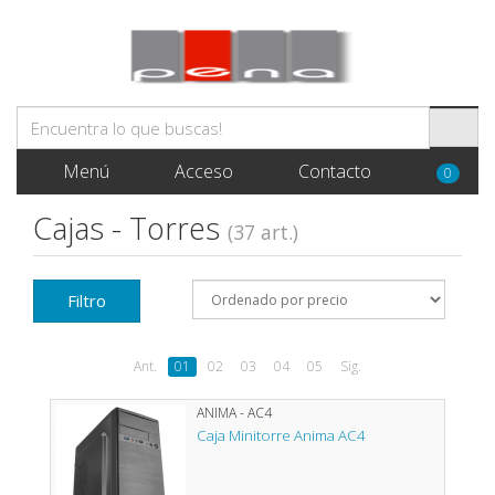
Menú
Acceso
Contacto
0
Cajas - Torres
(37 art.)
Filtro
Ant.
01
02
03
04
05
Sig.
ANIMA - AC4
Caja Minitorre Anima AC4