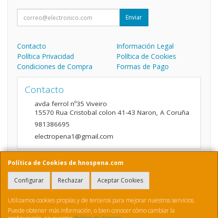
Enviar
Contacto
Información Legal
Política Privacidad
Política de Cookies
Condiciones de Compra
Formas de Pago
Contacto
avda ferrol nº35 Viveiro
15570
Rua Cristobal colon 41-43 Naron
,
A Coruña
981386695
electropena1@gmail.com
Política de Cookies de hnospena.com
Horario
Configurar
Rechazar
Aceptar Cookies
9:00 a 14:00 y de 16:00 A 20:00
Utilizamos cookies propias y de terceros para mejorar nuestros servicios.
Puede obtener más información, o bien conocer cómo cambiar la