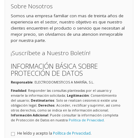
Sobre Nosotros
Somos una empresa familiar con mas de treinta años de
experiencia en el sector, nuestro objetivo es que nuestro
clientes encuentren el producto o servicio que necesitan al
mejor precio, sin olvidarnos de una atencion inmejorable
por nuestra parte.
¡Suscríbete a Nuestro Boletín!
INFORMACIÓN BÁSICA SOBRE
PROTECCIÓN DE DATOS
Responsable
: ELECTRODOMESTICOS A MARIÑA, S.L.
Finalidad
: Responder las consultas planteadas por el usuario y
enviarle la información solicitada;
Legitimación
: Consentimiento
del usuario;
Destinatarios
: Solo se realizan cesiones si existe una
obligación legal;
Derechos
: Acceder, rectificar y suprimir, así como
otros derechos, como se indica en la información adicional;
Información Adicional
: Puede consultar la información completa
de Protección de Datos en nuestra
Política de Privacidad
.
He leído y acepto la
Política de Privacidad
.