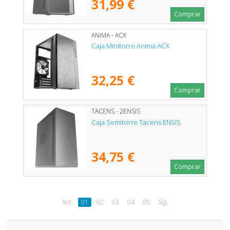
31,99 €
Comprar
ANIMA - ACX
Caja Minitorre Anima ACX
32,25 €
Comprar
TACENS - 2ENSIS
Caja Semitorre Tacens ENSIS
34,75 €
Comprar
Ant.
01
02
03
04
05
Sig.