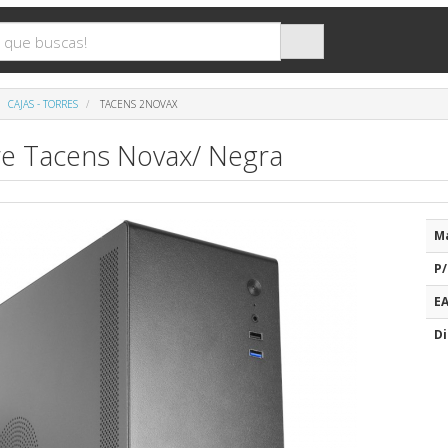
CAJAS - TORRES
TACENS 2NOVAX
re Tacens Novax/ Negra
M
P/
E
Di