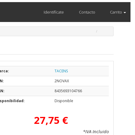
Identifícate
Contacto
Carrito
arca:
TACENS
N:
2NOVAX
AN:
8435693104766
sponibilidad:
Disponible
27,75 €
*IVA Incluido