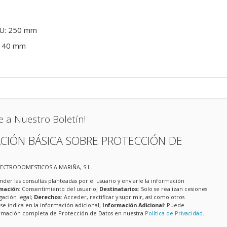
PU: 250 mm
 140 mm
e a Nuestro Boletín!
CIÓN BÁSICA SOBRE PROTECCIÓN DE
LECTRODOMESTICOS A MARIÑA, S.L.
nder las consultas planteadas por el usuario y enviarle la información
imación
: Consentimiento del usuario;
Destinatarios
: Solo se realizan cesiones
igación legal;
Derechos
: Acceder, rectificar y suprimir, así como otros
e indica en la información adicional;
Información Adicional
: Puede
formación completa de Protección de Datos en nuestra
Política de Privacidad
.