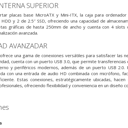
INTERNA SUPERIOR
rtar placas base MicroATX y Mini-ITX, la caja para ordenado
″ HDD y 2 de 2.5″ SSD, ofreciendo una capacidad de almacenam
tas gráficas de hasta 250mm de ancho y cuenta con 4 slots de
alización avanzada.
AD AVANZADAR
ofrece una gama de conexiones versátiles para satisfacer las n
idad, cuenta con un puerto USB 3.0, que permite transferencias d
erno y periféricos modernos, además de un puerto USB 2.0. P
da con una entrada de audio HD combinada con micrófono, facil
ficiente. Estas conexiones, estratégicamente ubicadas, hacen
esionales, ofreciendo flexibilidad y conveniencia en un diseño c
nes
a