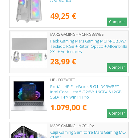
AIR/ Blanca
49,25 €
Comprar
MARS GAMING - MCPRGB3WES
Pack Gaming Mars Gaming MCP-RGB3W/
Teclado RGB + Ratón Óptico + Alfombrilla
XXL + Auriculares
28,99 €
Comprar
HP - D93WBET
Portátil HP EliteBook 8 G1i D93WBET
Intel Core Ultra 5-226V/ 16GB/ 512GB
SSD/ 14"/ Win11 Pro
1.079,00 €
Comprar
MARS GAMING - MCCURV
Caja Gaming Semitorre Mars Gaming MC-
CURV