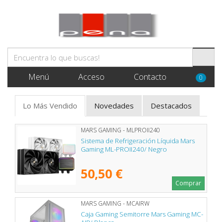
Menú
Acceso
Contacto
0
Lo Más Vendido
Novedades
Destacados
MARS GAMING - MLPROII240
Sistema de Refrigeración Líquida Mars
Gaming ML-PROII240/ Negro
50,50 €
Comprar
MARS GAMING - MCAIRW
Caja Gaming Semitorre Mars Gaming MC-