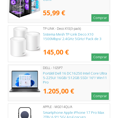
55,99 €
Comprar
TP-LINK - Deco X10(3-pack)
Sistema Mesh TP-Link Deco X10
1500Mbps/ 2.4GHz 5GHz/ Pack de 3
145,00 €
Comprar
DELL - 1G5P7
Portátil Dell 16 DC16250 Intel Core Ultra
5-225U/ 16GB/ 512GB SSD/ 16"/ Win11
Pro
1.205,00 €
Comprar
APPLE - MG014QL/A
Smartphone Apple iPhone 17 Pro Max
2TB/ 6.9"/ 5G/ Azul oscuro