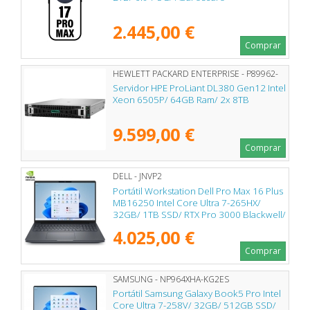
2.445,00 €
Comprar
HEWLETT PACKARD ENTERPRISE - P89962-
425
Servidor HPE ProLiant DL380 Gen12 Intel
Xeon 6505P/ 64GB Ram/ 2x 8TB
9.599,00 €
Comprar
DELL - JNVP2
Portátil Workstation Dell Pro Max 16 Plus
MB16250 Intel Core Ultra 7-265HX/
32GB/ 1TB SSD/ RTX Pro 3000 Blackwell/
16"/ Win11 Pro
4.025,00 €
Comprar
SAMSUNG - NP964XHA-KG2ES
Portátil Samsung Galaxy Book5 Pro Intel
Core Ultra 7-258V/ 32GB/ 512GB SSD/