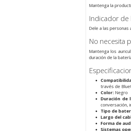
Mantenga la product
Indicador de
Dele a las personas 
No necesita p
Mantenga los auricu
duración de la baterí
Especificacio
Compatibilid
través de Blu
Color:
Negro
Duración de l
conversación, 
Tipo de bater
Largo del cabl
Forma de aud
Sistemas ope