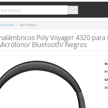
URICULARES
POLY 77Z00AA
Inalámbricos Poly Voyager 4320 par
Micrófono/ Bluetooth/ Negros
M
P/
E
Di