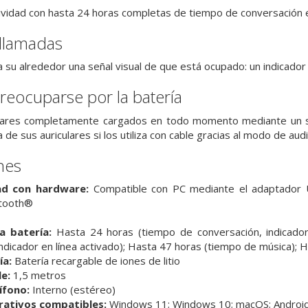
ividad con hasta 24 horas completas de tiempo de conversación 
 llamadas
a su alrededor una señal visual de que está ocupado: un indicado
reocuparse por la batería
lares completamente cargados en todo momento mediante un so
a de sus auriculares si los utiliza con cable gracias al modo de aud
nes
ad con hardware:
Compatible con PC mediante el adaptador 
etooth®
a batería:
Hasta 24 horas (tiempo de conversación, indicador
indicador en línea activado); Hasta 47 horas (tiempo de música); 
ía:
Batería recargable de iones de litio
e:
1,5 metros
ífono:
Interno (estéreo)
rativos compatibles:
Windows 11; Windows 10; macOS; Android