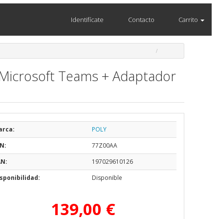
Identifícate
Contacto
Carrito
a Microsoft Teams + Adaptador
arca:
POLY
N:
77Z00AA
AN:
197029610126
sponibilidad:
Disponible
139,00 €