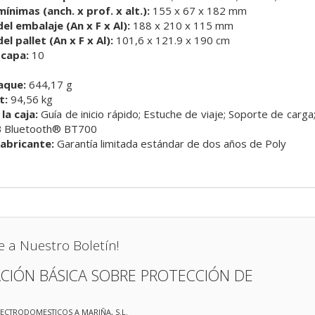
nimas (anch. x prof. x alt.):
155 x 67 x 182 mm
l embalaje (An x F x Al):
188 x 210 x 115 mm
l pallet (An x F x Al):
101,6 x 121.9 x 190 cm
 capa:
10
aque:
644,17 g
t:
94,56 kg
la caja:
Guía de inicio rápido; Estuche de viaje; Soporte de carga
B Bluetooth® BT700
fabricante:
Garantía limitada estándar de dos años de Poly
e a Nuestro Boletín!
CIÓN BÁSICA SOBRE PROTECCIÓN DE
LECTRODOMESTICOS A MARIÑA, S.L.