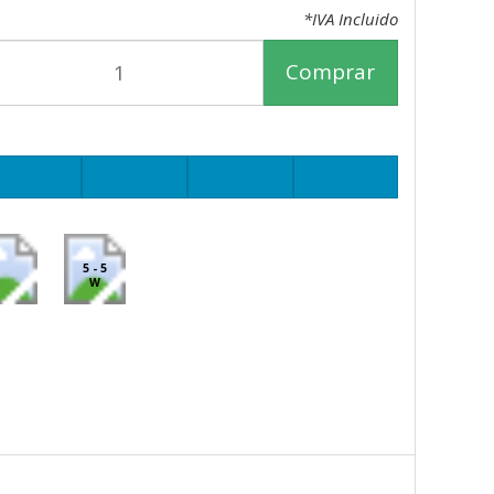
*IVA Incluido
Comprar
5 - 5
W