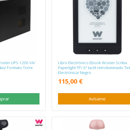
 Woxter UPS 1200 VA/
Libro Electrónico Ebook Woxter Scriba
as/ Formato Torre
Paperlight TP/ 6" tactil retroiluminado Tin
Electrónica/ Negro
115,00 €
prar
Avísame