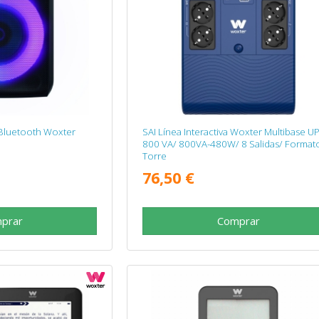
 Bluetooth Woxter
SAI Línea Interactiva Woxter Multibase U
800 VA/ 800VA-480W/ 8 Salidas/ Format
Torre
76,50 €
prar
Comprar