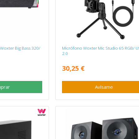
Woxter Big Bass 320/
Micrófono Woxter Mic Studio 65 RGB/ 
2.0
30,25 €
prar
Avísame