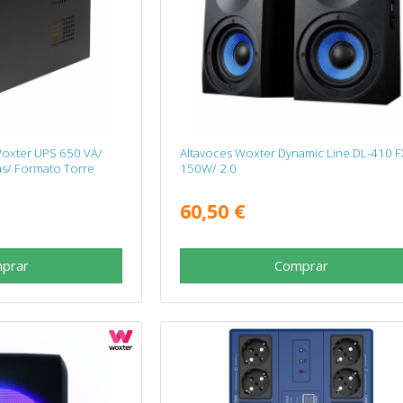
 Woxter UPS 650 VA/
Altavoces Woxter Dynamic Line DL-410 F
s/ Formato Torre
150W/ 2.0
60,50 €
prar
Comprar