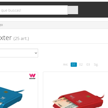
ER
oxter
(25 art.)
Ant.
01
02
03
Sig.