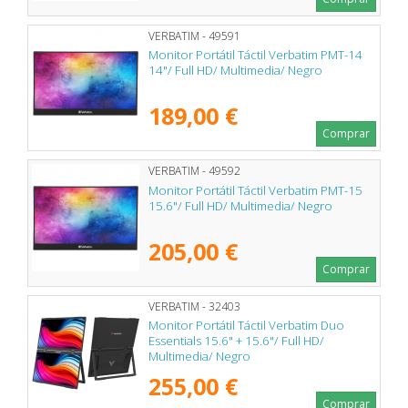
VERBATIM - 49591
Monitor Portátil Táctil Verbatim PMT-14
14"/ Full HD/ Multimedia/ Negro
189,00 €
Comprar
VERBATIM - 49592
Monitor Portátil Táctil Verbatim PMT-15
15.6"/ Full HD/ Multimedia/ Negro
205,00 €
Comprar
VERBATIM - 32403
Monitor Portátil Táctil Verbatim Duo
Essentials 15.6" + 15.6"/ Full HD/
Multimedia/ Negro
255,00 €
Comprar