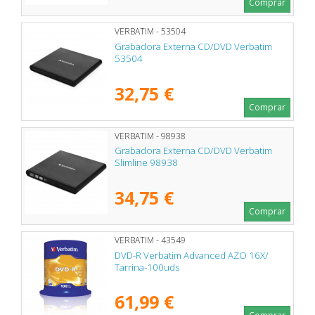
Comprar
VERBATIM - 53504
Grabadora Externa CD/DVD Verbatim
53504
32,75 €
Comprar
VERBATIM - 98938
Grabadora Externa CD/DVD Verbatim
Slimline 98938
34,75 €
Comprar
VERBATIM - 43549
DVD-R Verbatim Advanced AZO 16X/
Tarrina-100uds
61,99 €