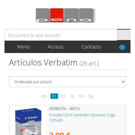
Menú
Acceso
Contacto
0
Artículos Verbatim
(29 art.)
Ant.
01
02
03
04
Sig.
VERBATIM - 49976
Fundas CD-R Verbatim Sleeves/ Caja-
100uds
2,99 €