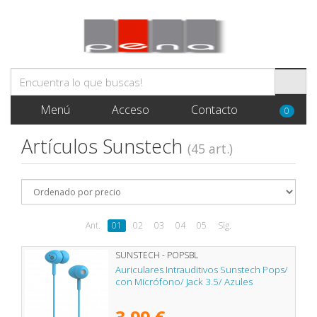
Menú
Acceso
Contacto
0
Artículos Sunstech
(45 art.)
Ant.
01
02
03
04
05
Sig.
SUNSTECH - POPSBL
Auriculares Intrauditivos Sunstech Pops/
con Micrófono/ Jack 3.5/ Azules
3,99 €