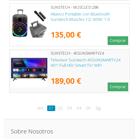
SUNSTECH - MUSCLES12BK
Altavoz Portable con Bluetooth
Sunstech Muscles 12/ 40W/ 1.0
135,00 €
Comprar
SUNSTECH - 40SUNSMARTV24
Televisor Sunstech 40SUNSMARTV24
40"/ Full HD/ Smart TV/ WiFi
189,00 €
Comprar
Ant.
01
02
03
04
05
Sig.
Sobre Nosotros