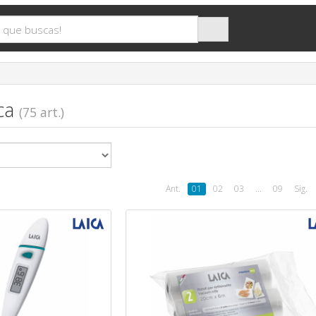
ica
(75 art.)
Ant.
01
02
03
...
09
Sig.