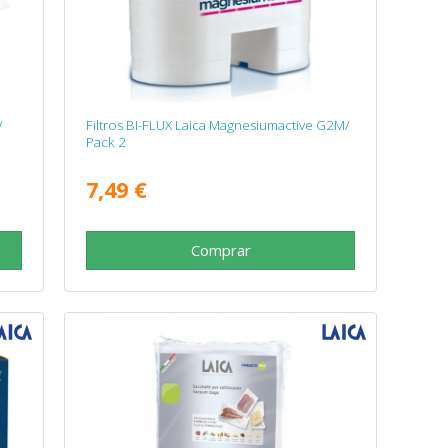
/
Filtros BI-FLUX Laica Magnesiumactive G2M/
Pack 2
7,49 €
Comprar