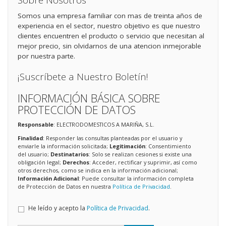
Sobre Nosotros
Somos una empresa familiar con mas de treinta años de
experiencia en el sector, nuestro objetivo es que nuestro
clientes encuentren el producto o servicio que necesitan al
mejor precio, sin olvidarnos de una atencion inmejorable
por nuestra parte.
¡Suscríbete a Nuestro Boletín!
INFORMACIÓN BÁSICA SOBRE
PROTECCIÓN DE DATOS
Responsable
: ELECTRODOMESTICOS A MARIÑA, S.L.
Finalidad
: Responder las consultas planteadas por el usuario y
enviarle la información solicitada;
Legitimación
: Consentimiento
del usuario;
Destinatarios
: Solo se realizan cesiones si existe una
obligación legal;
Derechos
: Acceder, rectificar y suprimir, así como
otros derechos, como se indica en la información adicional;
Información Adicional
: Puede consultar la información completa
de Protección de Datos en nuestra
Política de Privacidad
.
He leído y acepto la
Política de Privacidad
.