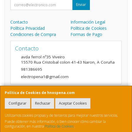
Enviar
Contacto
Información Legal
Política Privacidad
Política de Cookies
Condiciones de Compra
Formas de Pago
Contacto
avda ferrol nº35 Viveiro
15570
Rua Cristobal colon 41-43 Naron
,
A Coruña
981386695
electropena1@gmail.com
Política de Cookies de hnospena.com
Horario
Configurar
Rechazar
Aceptar Cookies
9:00 a 14:00 y de 16:00 A 20:00
Utilizamos cookies propias y de terceros para mejorar nuestros servicios.
Puede obtener más información, o bien conocer cómo cambiar la
configuración, en nuestra
Política de Cookies
.
, , , , España. - C.I.F.: B70410436 - Tfno: