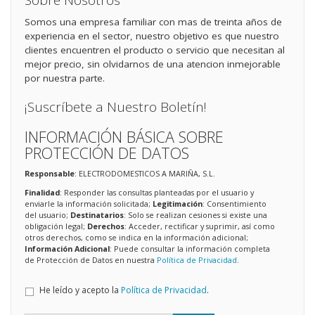
Sobre Nosotros
Somos una empresa familiar con mas de treinta años de
experiencia en el sector, nuestro objetivo es que nuestro
clientes encuentren el producto o servicio que necesitan al
mejor precio, sin olvidarnos de una atencion inmejorable
por nuestra parte.
¡Suscríbete a Nuestro Boletín!
INFORMACIÓN BÁSICA SOBRE
PROTECCIÓN DE DATOS
Responsable
: ELECTRODOMESTICOS A MARIÑA, S.L.
Finalidad
: Responder las consultas planteadas por el usuario y
enviarle la información solicitada;
Legitimación
: Consentimiento
del usuario;
Destinatarios
: Solo se realizan cesiones si existe una
obligación legal;
Derechos
: Acceder, rectificar y suprimir, así como
otros derechos, como se indica en la información adicional;
Información Adicional
: Puede consultar la información completa
de Protección de Datos en nuestra
Política de Privacidad
.
He leído y acepto la
Política de Privacidad
.