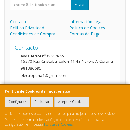
Enviar
Contacto
Información Legal
Política Privacidad
Política de Cookies
Condiciones de Compra
Formas de Pago
Contacto
avda ferrol nº35 Viveiro
15570
Rua Cristobal colon 41-43 Naron
,
A Coruña
981386695
electropena1@gmail.com
Política de Cookies de hnospena.com
Horario
Configurar
Rechazar
Aceptar Cookies
9:00 a 14:00 y de 16:00 A 20:00
Utilizamos cookies propias y de terceros para mejorar nuestros servicios.
Puede obtener más información, o bien conocer cómo cambiar la
configuración, en nuestra
Política de Cookies
.
, , , , España. - C.I.F.: B70410436 - Tfno: