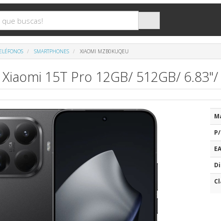
TELÉFONOS
SMARTPHONES
XIAOMI MZB0KUQEU
Xiaomi 15T Pro 12GB/ 512GB/ 6.83"/
M
P/
E
Di
Cl