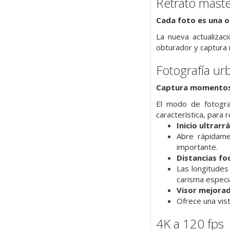
Retrato mást
Cada foto es una 
La nueva actualizaci
obturador y captura r
Fotografía ur
Captura momentos 
El modo de fotograf
característica, para
Inicio ultrarr
Abre rápidame
importante.
Distancias foc
Las longitudes
carisma especia
Visor mejora
Ofrece una vis
4K a 120 fps