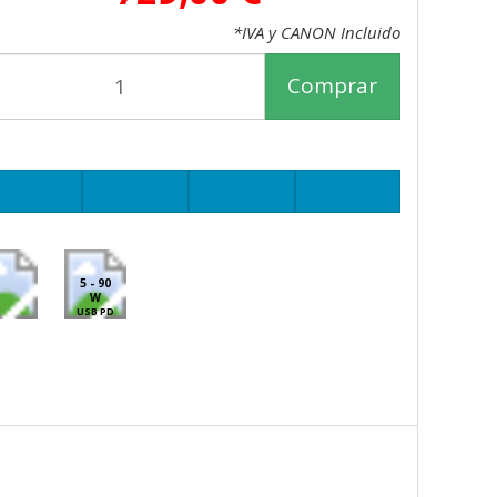
*IVA y CANON Incluido
Comprar
5 - 90
W
USB PD