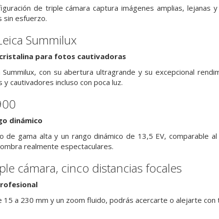
guración de triple cámara captura imágenes amplias, lejanas y 
 sin esfuerzo.
 Leica Summilux
cristalina para fotos cautivadoras
a Summilux, con su abertura ultragrande y su excepcional rendim
s y cautivadores incluso con poca luz.
900
go dinámico
co de gama alta y un rango dinámico de 13,5 EV, comparable al 
ombra realmente espectaculares.
iple cámara, cinco distancias focales
rofesional
e 15 a 230 mm y un zoom fluido, podrás acercarte o alejarte con t