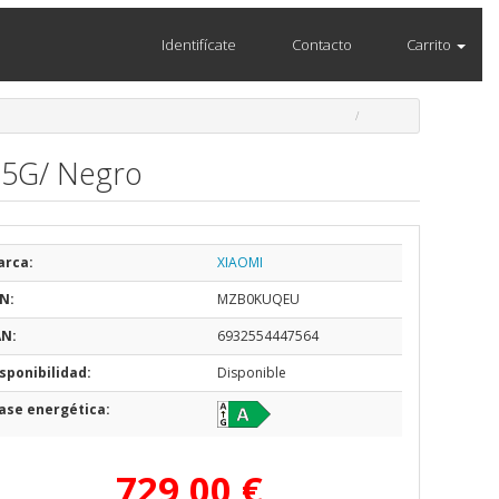
Identifícate
Contacto
Carrito
 5G/ Negro
arca:
XIAOMI
N:
MZB0KUQEU
AN:
6932554447564
sponibilidad:
Disponible
ase energética:
729,00 €