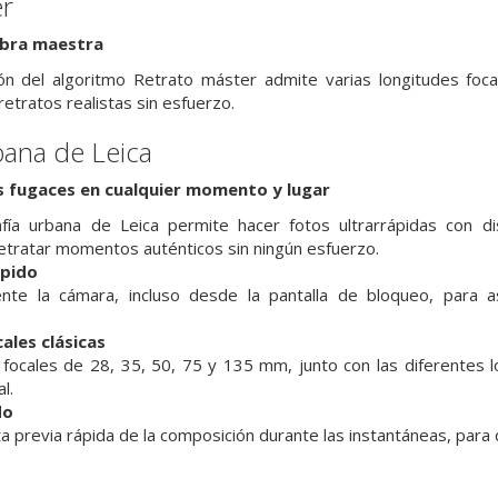
er
obra maestra
ón del algoritmo Retrato máster admite varias longitudes focal
etratos realistas sin esfuerzo.
bana de Leica
fugaces en cualquier momento y lugar
ía urbana de Leica permite hacer fotos ultrarrápidas con dis
 retratar momentos auténticos sin ningún esfuerzo.
ápido
nte la cámara, incluso desde la pantalla de bloqueo, para
a
ales clásicas
 focales de 28, 35, 50, 75 y 135 mm, junto con las diferentes l
l.
do
ta previa rápida de la composición durante las instantáneas, par