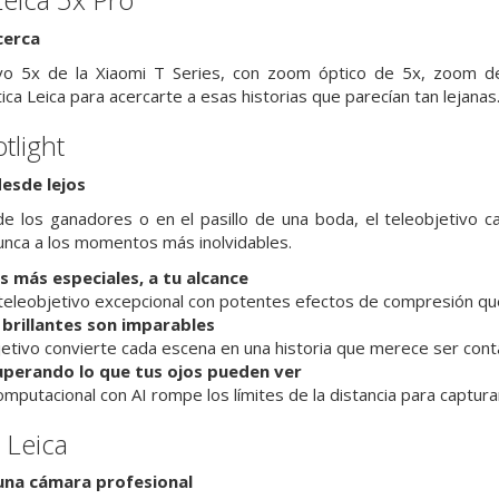
cerca
tivo 5x de la Xiaomi T Series, con zoom óptico de 5x, zoom 
ca Leica para acercarte a esas historias que parecían tan lejanas
tlight
esde lejos
e los ganadores o en el pasillo de una boda, el teleobjetivo c
nca a los momentos más inolvidables.
más especiales, a tu alcance
 teleobjetivo excepcional con potentes efectos de compresión qu
 brillantes son imparables
jetivo convierte cada escena en una historia que merece ser cont
uperando lo que tus ojos pueden ver
omputacional con AI rompe los límites de la distancia para captura
 Leica
 una cámara profesional