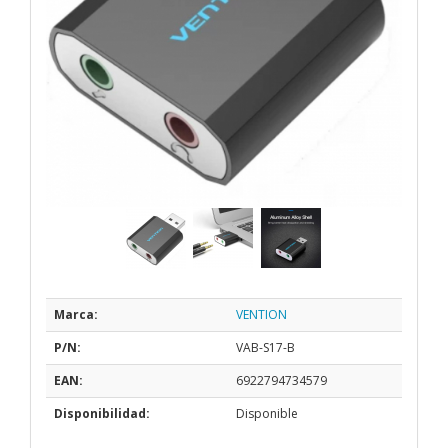
Marca:
VENTION
P/N:
VAB-S17-B
EAN:
6922794734579
Disponibilidad:
Disponible