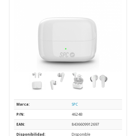
Marca:
SPC
P/N:
4624B
EAN:
8436609912697
Disponibilidad:
Disponible