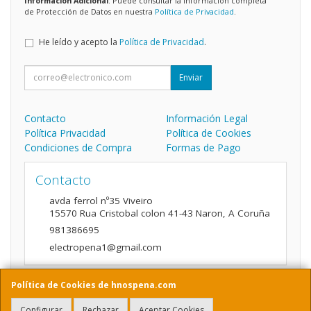
Información Adicional
: Puede consultar la información completa
de Protección de Datos en nuestra
Política de Privacidad
.
He leído y acepto la
Política de Privacidad
.
Enviar
Contacto
Información Legal
Política Privacidad
Política de Cookies
Condiciones de Compra
Formas de Pago
Contacto
avda ferrol nº35 Viveiro
15570
Rua Cristobal colon 41-43 Naron
,
A Coruña
981386695
electropena1@gmail.com
Política de Cookies de hnospena.com
Horario
Configurar
Rechazar
Aceptar Cookies