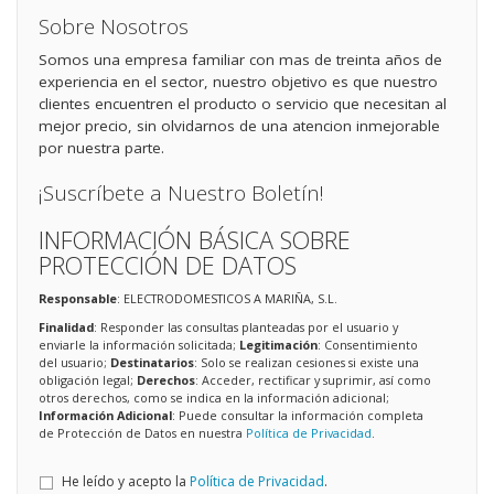
Sobre Nosotros
Somos una empresa familiar con mas de treinta años de
experiencia en el sector, nuestro objetivo es que nuestro
clientes encuentren el producto o servicio que necesitan al
mejor precio, sin olvidarnos de una atencion inmejorable
por nuestra parte.
¡Suscríbete a Nuestro Boletín!
INFORMACIÓN BÁSICA SOBRE
PROTECCIÓN DE DATOS
Responsable
: ELECTRODOMESTICOS A MARIÑA, S.L.
Finalidad
: Responder las consultas planteadas por el usuario y
enviarle la información solicitada;
Legitimación
: Consentimiento
del usuario;
Destinatarios
: Solo se realizan cesiones si existe una
obligación legal;
Derechos
: Acceder, rectificar y suprimir, así como
otros derechos, como se indica en la información adicional;
Información Adicional
: Puede consultar la información completa
de Protección de Datos en nuestra
Política de Privacidad
.
He leído y acepto la
Política de Privacidad
.