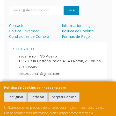
Enviar
Contacto
Información Legal
Política Privacidad
Política de Cookies
Condiciones de Compra
Formas de Pago
Contacto
avda ferrol nº35 Viveiro
15570
Rua Cristobal colon 41-43 Naron
,
A Coruña
981386695
electropena1@gmail.com
Política de Cookies de hnospena.com
Horario
Configurar
Rechazar
Aceptar Cookies
9:00 a 14:00 y de 16:00 A 20:00
Utilizamos cookies propias y de terceros para mejorar nuestros servicios.
Puede obtener más información, o bien conocer cómo cambiar la