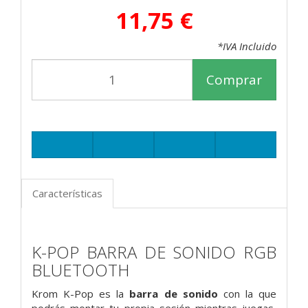
11,75 €
*IVA Incluido
Comprar
Características
K-POP BARRA DE SONIDO
RGB
BLUETOOTH
Krom K-Pop es la
barra de sonido
con la que
podrás montar tu propia sesión mientras juegas,