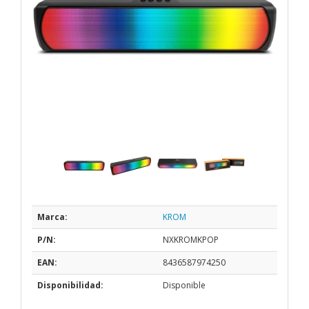
Marca:
KROM
P/N:
NXKROMKPOP
EAN:
8436587974250
Disponibilidad:
Disponible