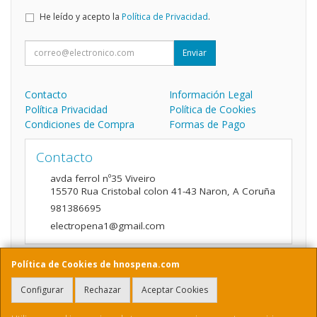
He leído y acepto la
Política de Privacidad
.
Enviar
Contacto
Información Legal
Política Privacidad
Política de Cookies
Condiciones de Compra
Formas de Pago
Contacto
avda ferrol nº35 Viveiro
15570
Rua Cristobal colon 41-43 Naron
,
A Coruña
981386695
electropena1@gmail.com
Política de Cookies de hnospena.com
Horario
Configurar
Rechazar
Aceptar Cookies
9:00 a 14:00 y de 16:00 A 20:00