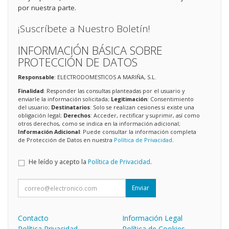
por nuestra parte.
¡Suscríbete a Nuestro Boletín!
INFORMACIÓN BÁSICA SOBRE
PROTECCIÓN DE DATOS
Responsable
: ELECTRODOMESTICOS A MARIÑA, S.L.
Finalidad
: Responder las consultas planteadas por el usuario y
enviarle la información solicitada;
Legitimación
: Consentimiento
del usuario;
Destinatarios
: Solo se realizan cesiones si existe una
obligación legal;
Derechos
: Acceder, rectificar y suprimir, así como
otros derechos, como se indica en la información adicional;
Información Adicional
: Puede consultar la información completa
de Protección de Datos en nuestra
Política de Privacidad
.
He leído y acepto la
Política de Privacidad
.
Enviar
Contacto
Información Legal
Política Privacidad
Política de Cookies