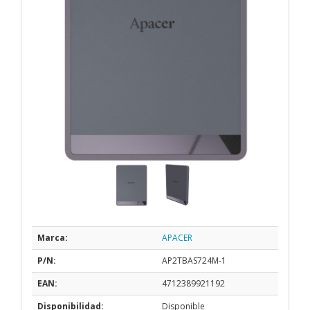
Marca:
APACER
P/N:
AP2TBAS724M-1
EAN:
4712389921192
Disponibilidad:
Disponible