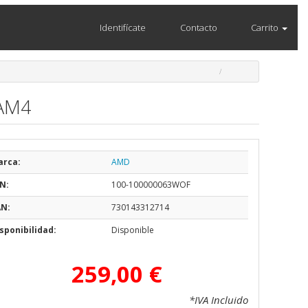
Identifícate
Contacto
Carrito
 AM4
arca:
AMD
N:
100-100000063WOF
AN:
730143312714
sponibilidad:
Disponible
259,00 €
*IVA Incluido