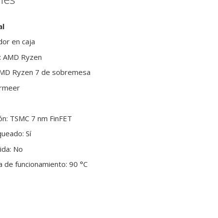
al
or en caja
s: AMD Ryzen
 AMD Ryzen 7 de sobremesa
ermeer
ión: TSMC 7 nm FinFET
queado: Sí
uida: No
de funcionamiento: 90 °C