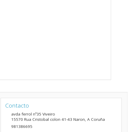
Contacto
avda ferrol nº35 Viveiro
15570
Rua Cristobal colon 41-43 Naron
,
A Coruña
981386695