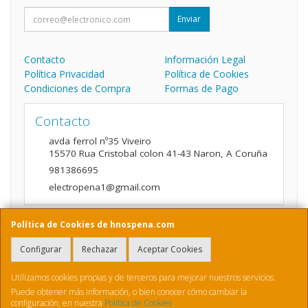
Enviar
Contacto
Información Legal
Política Privacidad
Política de Cookies
Condiciones de Compra
Formas de Pago
Contacto
avda ferrol nº35 Viveiro
15570
Rua Cristobal colon 41-43 Naron
,
A Coruña
981386695
electropena1@gmail.com
Política de Cookies de hnospena.com
Horario
Configurar
Rechazar
Aceptar Cookies
9:00 a 14:00 y de 16:00 A 20:00
Utilizamos cookies propias y de terceros para mejorar nuestros servicios.
Puede obtener más información, o bien conocer cómo cambiar la
configuración, en nuestra
Política de Cookies
.
, , , , España. - C.I.F.: B70410436 - Tfno: