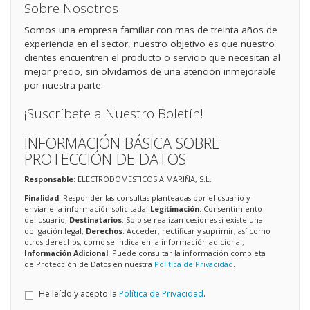
Sobre Nosotros
Somos una empresa familiar con mas de treinta años de
experiencia en el sector, nuestro objetivo es que nuestro
clientes encuentren el producto o servicio que necesitan al
mejor precio, sin olvidarnos de una atencion inmejorable
por nuestra parte.
¡Suscríbete a Nuestro Boletín!
INFORMACIÓN BÁSICA SOBRE
PROTECCIÓN DE DATOS
Responsable
: ELECTRODOMESTICOS A MARIÑA, S.L.
Finalidad
: Responder las consultas planteadas por el usuario y
enviarle la información solicitada;
Legitimación
: Consentimiento
del usuario;
Destinatarios
: Solo se realizan cesiones si existe una
obligación legal;
Derechos
: Acceder, rectificar y suprimir, así como
otros derechos, como se indica en la información adicional;
Información Adicional
: Puede consultar la información completa
de Protección de Datos en nuestra
Política de Privacidad
.
He leído y acepto la
Política de Privacidad
.