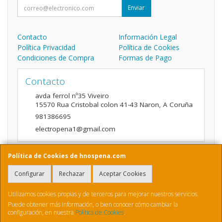
Enviar
Contacto
Información Legal
Política Privacidad
Política de Cookies
Condiciones de Compra
Formas de Pago
Contacto
avda ferrol nº35 Viveiro
15570
Rua Cristobal colon 41-43 Naron
,
A Coruña
981386695
electropena1@gmail.com
Política de Cookies de hnospena.com
Horario
Configurar
Rechazar
Aceptar Cookies
9:00 a 14:00 y de 16:00 A 20:00
Utilizamos cookies propias y de terceros para mejorar nuestros servicios.
Puede obtener más información, o bien conocer cómo cambiar la
configuración, en nuestra
Política de Cookies
.
, , , , España. - C.I.F.: B70410436 - Tfno: