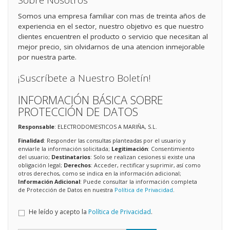
Sobre Nosotros
Somos una empresa familiar con mas de treinta años de
experiencia en el sector, nuestro objetivo es que nuestro
clientes encuentren el producto o servicio que necesitan al
mejor precio, sin olvidarnos de una atencion inmejorable
por nuestra parte.
¡Suscríbete a Nuestro Boletín!
INFORMACIÓN BÁSICA SOBRE
PROTECCIÓN DE DATOS
Responsable
: ELECTRODOMESTICOS A MARIÑA, S.L.
Finalidad
: Responder las consultas planteadas por el usuario y
enviarle la información solicitada;
Legitimación
: Consentimiento
del usuario;
Destinatarios
: Solo se realizan cesiones si existe una
obligación legal;
Derechos
: Acceder, rectificar y suprimir, así como
otros derechos, como se indica en la información adicional;
Información Adicional
: Puede consultar la información completa
de Protección de Datos en nuestra
Política de Privacidad
.
He leído y acepto la
Política de Privacidad
.