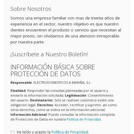
Sobre Nosotros
Somos una empresa familiar con mas de treinta años de
experiencia en el sector, nuestro objetivo es que nuestro
clientes encuentren el producto o servicio que necesitan al
mejor precio, sin olvidarnos de una atencion inmejorable
por nuestra parte.
¡Suscríbete a Nuestro Boletín!
INFORMACIÓN BÁSICA SOBRE
PROTECCIÓN DE DATOS
Responsable
: ELECTRODOMESTICOS A MARIÑA, S.L.
Finalidad
: Responder las consultas planteadas por el usuario y
enviarle la información solicitada;
Legitimación
: Consentimiento
del usuario;
Destinatarios
: Solo se realizan cesiones si existe una
obligación legal;
Derechos
: Acceder, rectificar y suprimir, así como
otros derechos, como se indica en la información adicional;
Información Adicional
: Puede consultar la información completa
de Protección de Datos en nuestra
Política de Privacidad
.
He leído y acepto la
Política de Privacidad
.