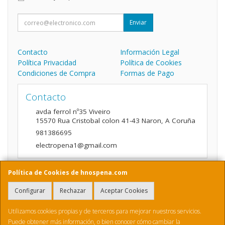
Enviar
Contacto
Información Legal
Política Privacidad
Política de Cookies
Condiciones de Compra
Formas de Pago
Contacto
avda ferrol nº35 Viveiro
15570
Rua Cristobal colon 41-43 Naron
,
A Coruña
981386695
electropena1@gmail.com
Política de Cookies de hnospena.com
Horario
Configurar
Rechazar
Aceptar Cookies
9:00 a 14:00 y de 16:00 A 20:00
Utilizamos cookies propias y de terceros para mejorar nuestros servicios.
Puede obtener más información, o bien conocer cómo cambiar la