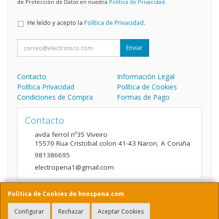
de Protección de Datos en nuestra
Política de Privacidad
.
He leído y acepto la
Política de Privacidad
.
Enviar
Contacto
Información Legal
Política Privacidad
Política de Cookies
Condiciones de Compra
Formas de Pago
Contacto
avda ferrol nº35 Viveiro
15570
Rua Cristobal colon 41-43 Naron
,
A Coruña
981386695
electropena1@gmail.com
Política de Cookies de hnospena.com
Horario
Configurar
Rechazar
Aceptar Cookies
9:00 a 14:00 y de 16:00 A 20:00