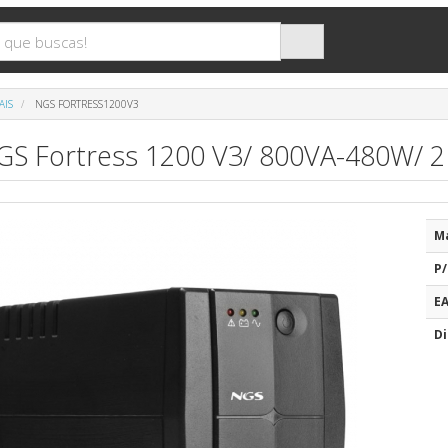
AIS
NGS FORTRESS1200V3
NGS Fortress 1200 V3/ 800VA-480W/ 2
M
P/
E
Di