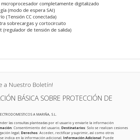
r microprocesador completamente digitalizado
gía (modo de espera SAI)
río (Tensión CC conectada)
tra sobrecargas y cortocircuito
 (regulador de tensión de salida)
e a Nuestro Boletín!
CIÓN BÁSICA SOBRE PROTECCIÓN DE
LECTRODOMESTICOS A MARIÑA, S.L.
nder las consultas planteadas por el usuario y enviarle la información
imación
: Consentimiento del usuario;
Destinatarios
: Solo se realizan cesiones
igación legal;
Derechos
: Acceder, rectificar y suprimir, así como otros
e indica en la información adicional;
Información Adicional
: Puede