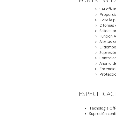
SAI off-l
Proporcio
Evita la 
2 tomas d
Salidas p
Función A
Alertas s
El tiempo
Supresión
Controlad
Ahorro d
Encendido
Protecció
ESPECIFICAC
Tecnología Of
Supresión conti