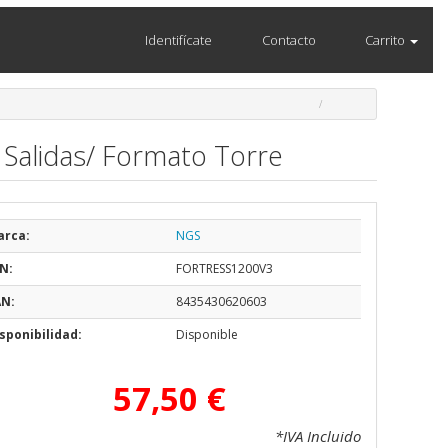
Identifícate
Contacto
Carrito
 Salidas/ Formato Torre
arca:
NGS
N:
FORTRESS1200V3
AN:
8435430620603
sponibilidad:
Disponible
57,50 €
*IVA Incluido