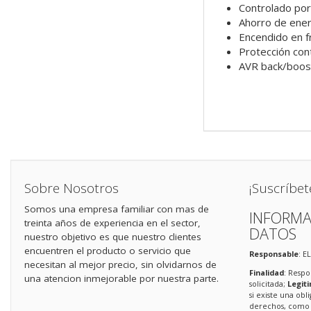
Controlado po
Ahorro de ener
Encendido en f
Protección con
AVR back/boost
Sobre Nosotros
¡Suscríbet
Somos una empresa familiar con mas de
INFORMA
treinta años de experiencia en el sector,
DATOS
nuestro objetivo es que nuestro clientes
encuentren el producto o servicio que
Responsable
: E
necesitan al mejor precio, sin olvidarnos de
Finalidad
: Respo
una atencion inmejorable por nuestra parte.
solicitada;
Legit
si existe una obl
derechos, como s