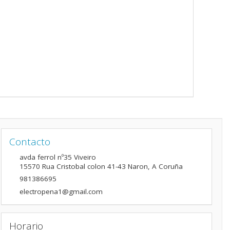
Contacto
avda ferrol nº35 Viveiro
15570
Rua Cristobal colon 41-43 Naron
,
A Coruña
981386695
electropena1@gmail.com
Horario