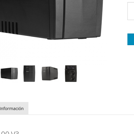
Información
00 V3