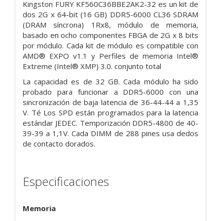
Kingston FURY KF560C36BBE2AK2-32 es un kit de
dos 2G x 64-bit
(16 GB) DDR5-6000 CL36 SDRAM
(DRAM síncrona) 1Rx8,
módulo de memoria,
basado en ocho componentes FBGA de 2G x 8 bits
por
módulo. Cada kit de módulo es compatible con
AMD® EXPO v1.1 y
Perfiles de memoria Intel®
Extreme (Intel® XMP) 3.0. conjunto total
La capacidad es de 32 GB. Cada módulo ha sido
probado para funcionar a
DDR5-6000 con una
sincronización de baja latencia de 36-44-44 a 1,35
V. Té
Los SPD están programados para la latencia
estándar JEDEC.
Temporización DDR5-4800 de 40-
39-39 a 1,1V.
Cada DIMM de 288 pines
usa dedos
de contacto dorados.
Especificaciones
Memoria