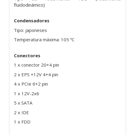
fluidodinámico)
Condensadores
Tipo: japoneses
Temperatura máxima: 105 ºC
Conectores
1 x conector 20+4 pin
2 x EPS +12V 4+4 pin
4 x PCIe 6+2 pin
1 x 12V-2x6
5 x SATA
2 x IDE
1 x FDD