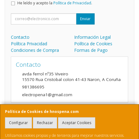
He leído y acepto la
Política de Privacidad
.
Enviar
Contacto
Información Legal
Política Privacidad
Política de Cookies
Condiciones de Compra
Formas de Pago
Contacto
avda ferrol nº35 Viveiro
15570
Rua Cristobal colon 41-43 Naron
,
A Coruña
981386695
electropena1@gmail.com
Política de Cookies de hnospena.com
Horario
Configurar
Rechazar
Aceptar Cookies
9:00 a 14:00 y de 16:00 A 20:00
Utilizamos cookies propias y de terceros para mejorar nuestros servicios.