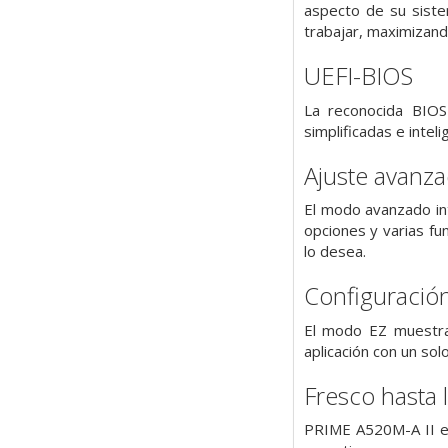
aspecto de su siste
trabajar, maximizand
UEFI-BIOS
La reconocida BIOS
simplificadas e intel
Ajuste avanza
El modo avanzado int
opciones y varias fu
lo desea.
Configuración
El modo EZ muestra c
aplicación con un so
Fresco hasta 
PRIME A520M-A II es