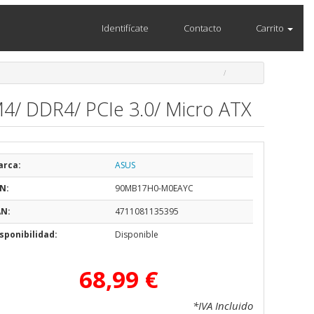
Identifícate
Contacto
Carrito
4/ DDR4/ PCIe 3.0/ Micro ATX
arca:
ASUS
N:
90MB17H0-M0EAYC
AN:
4711081135395
sponibilidad:
Disponible
68,99 €
*IVA Incluido