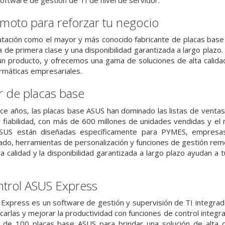
moto para reforzar tu negocio
putación como el mayor y más conocido fabricante de placas bas
 de primera clase y una disponibilidad garantizada a largo plazo.
 un producto, y ofrecemos una gama de soluciones de alta calid
rmáticas empresariales.
r de placas base
e años, las placas base ASUS han dominado las listas de ventas 
 y fiabilidad, con más de 600 millones de unidades vendidas y 
SUS están diseñadas específicamente para PYMES, empresas 
do, herramientas de personalización y funciones de gestión remo
 calidad y la disponibilidad garantizada a largo plazo ayudan a t
ntrol ASUS Express
 Express es un software de gestión y supervisión de TI integr
carlas y mejorar la productividad con funciones de control integr
de 100 placas base ASUS para brindar una solución de alta c