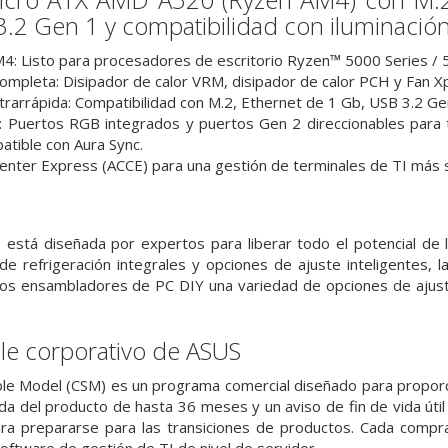
3.2 Gen 1 y compatibilidad con iluminació
: Listo para procesadores de escritorio Ryzen™ 5000 Series / 5
completa: Disipador de calor VRM, disipador de calor PCH y Fan X
trarrápida: Compatibilidad con M.2, Ethernet de 1 Gb, USB 3.2 Gen
 Puertos RGB integrados y puertos Gen 2 direccionables para t
tible con Aura Sync.
enter Express (ACCE) para una gestión de terminales de TI más se
 está diseñada por expertos para liberar todo el potencial de
de refrigeración integrales y opciones de ajuste inteligentes, 
 los ensambladores de PC DIY una variedad de opciones de ajust
.
le corporativo de ASUS
le Model (CSM) es un programa comercial diseñado para proporci
vida del producto de hasta 36 meses y un aviso de fin de vida út
ara prepararse para las transiciones de productos. Cada comp
oftware de gestión de TI de nivel de servidor.