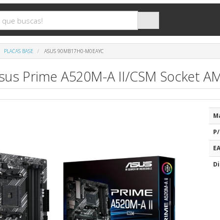
PLACAS BASE
ASUS 90MB17H0-M0EAYC
Asus Prime A520M-A II/CSM Socket AM
M
P/
E
Di