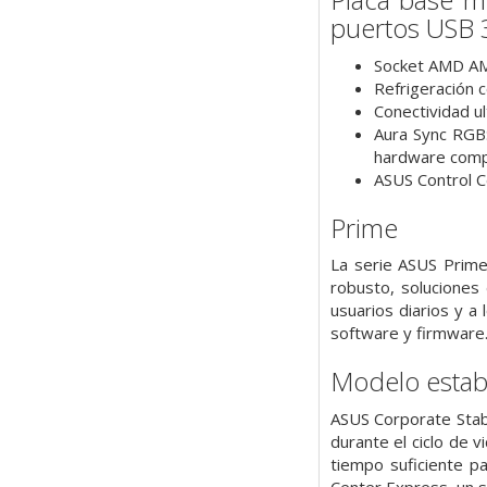
puertos USB 
Socket AMD AM4
Refrigeración 
Conectividad ul
Aura Sync RGB:
hardware compa
ASUS Control C
Prime
La serie ASUS Prime
robusto, soluciones 
usuarios diarios y a
software y firmware
Modelo estab
ASUS Corporate Stab
durante el ciclo de 
tiempo suficiente p
Center Express, un s