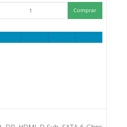
Comprar
, DP, HDMI, D-Sub, SATA 6 Gbps,