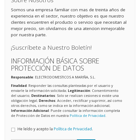
Sobre Nosotros
Somos una empresa familiar con mas de treinta años de
experiencia en el sector, nuestro objetivo es que nuestro
clientes encuentren el producto o servicio que necesitan al
mejor precio, sin olvidarnos de una atencion inmejorable
por nuestra parte.
¡Suscríbete a Nuestro Boletín!
INFORMACIÓN BÁSICA SOBRE
PROTECCIÓN DE DATOS
Responsable
: ELECTRODOMESTICOS A MARIÑA, S.L.
Finalidad
: Responder las consultas planteadas por el usuario y
enviarle la información solicitada;
Legitimación
: Consentimiento
del usuario;
Destinatarios
: Solo se realizan cesiones si existe una
obligación legal;
Derechos
: Acceder, rectificar y suprimir, así como
otros derechos, como se indica en la información adicional;
Información Adicional
: Puede consultar la información completa
de Protección de Datos en nuestra
Política de Privacidad
.
He leído y acepto la
Política de Privacidad
.