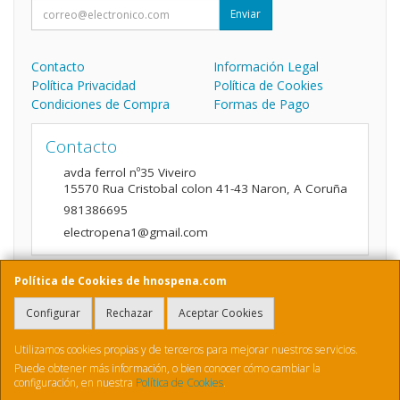
Enviar
Contacto
Información Legal
Política Privacidad
Política de Cookies
Condiciones de Compra
Formas de Pago
Contacto
avda ferrol nº35 Viveiro
15570
Rua Cristobal colon 41-43 Naron
,
A Coruña
981386695
electropena1@gmail.com
Política de Cookies de hnospena.com
Horario
Configurar
Rechazar
Aceptar Cookies
9:00 a 14:00 y de 16:00 A 20:00
Utilizamos cookies propias y de terceros para mejorar nuestros servicios.
Puede obtener más información, o bien conocer cómo cambiar la
configuración, en nuestra
Política de Cookies
.
, , , , España. - C.I.F.: B70410436 - Tfno: