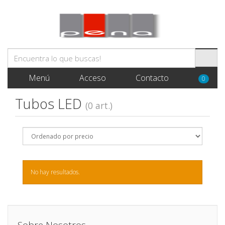
Menú
Acceso
Contacto
0
Tubos LED
(0 art.)
No hay resultados.