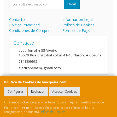
Enviar
Contacto
Información Legal
Política Privacidad
Política de Cookies
Condiciones de Compra
Formas de Pago
Contacto
avda ferrol nº35 Viveiro
15570
Rua Cristobal colon 41-43 Naron
,
A Coruña
981386695
electropena1@gmail.com
Política de Cookies de hnospena.com
Horario
Configurar
Rechazar
Aceptar Cookies
9:00 a 14:00 y de 16:00 A 20:00
Utilizamos cookies propias y de terceros para mejorar nuestros servicios.
Puede obtener más información, o bien conocer cómo cambiar la
configuración, en nuestra
Política de Cookies
.
, , , , España. - C.I.F.: B70410436 - Tfno: