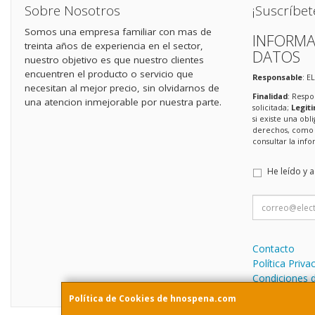
Sobre Nosotros
¡Suscríbet
Somos una empresa familiar con mas de
INFORMA
treinta años de experiencia en el sector,
DATOS
nuestro objetivo es que nuestro clientes
encuentren el producto o servicio que
Responsable
: E
necesitan al mejor precio, sin olvidarnos de
Finalidad
: Respo
una atencion inmejorable por nuestra parte.
solicitada;
Legit
si existe una obl
derechos, como s
consultar la in
He leído y 
Contacto
Política Priva
Condiciones 
Política de Cookies de hnospena.com