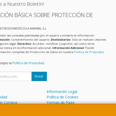
e a Nuestro Boletín!
CIÓN BÁSICA SOBRE PROTECCIÓN DE
LECTRODOMESTICOS A MARIÑA, S.L.
nder las consultas planteadas por el usuario y enviarle la información
imación
: Consentimiento del usuario;
Destinatarios
: Solo se realizan cesiones
igación legal;
Derechos
: Acceder, rectificar y suprimir, así como otros
e indica en la información adicional;
Información Adicional
: Puede
formación completa de Protección de Datos en nuestra
Política de Privacidad
.
acepto la
Política de Privacidad
.
Enviar
Información Legal
cidad
Política de Cookies
de Compra
Formas de Pago