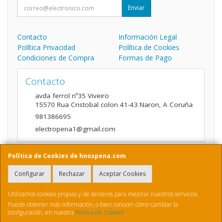
Enviar
Contacto
Información Legal
Política Privacidad
Política de Cookies
Condiciones de Compra
Formas de Pago
Contacto
avda ferrol nº35 Viveiro
15570
Rua Cristobal colon 41-43 Naron
,
A Coruña
981386695
electropena1@gmail.com
Política de Cookies de hnospena.com
Horario
Configurar
Rechazar
Aceptar Cookies
9:00 a 14:00 y de 16:00 A 20:00
Utilizamos cookies propias y de terceros para mejorar nuestros servicios.
Puede obtener más información, o bien conocer cómo cambiar la
configuración, en nuestra
Política de Cookies
.
, , , , España. - C.I.F.: B70410436 - Tfno: