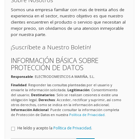
Sobre Nosotros
Somos una empresa familiar con mas de treinta años de
experiencia en el sector, nuestro objetivo es que nuestro
clientes encuentren el producto o servicio que necesitan al
mejor precio, sin olvidarnos de una atencion inmejorable
por nuestra parte.
¡Suscríbete a Nuestro Boletín!
INFORMACIÓN BÁSICA SOBRE
PROTECCIÓN DE DATOS
Responsable
: ELECTRODOMESTICOS A MARIÑA, S.L.
Finalidad
: Responder las consultas planteadas por el usuario y
enviarle la información solicitada;
Legitimación
: Consentimiento
del usuario;
Destinatarios
: Solo se realizan cesiones si existe una
obligación legal;
Derechos
: Acceder, rectificar y suprimir, así como
otros derechos, como se indica en la información adicional;
Información Adicional
: Puede consultar la información completa
de Protección de Datos en nuestra
Política de Privacidad
.
He leído y acepto la
Política de Privacidad
.