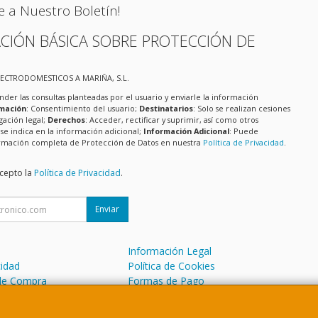
e a Nuestro Boletín!
CIÓN BÁSICA SOBRE PROTECCIÓN DE
LECTRODOMESTICOS A MARIÑA, S.L.
nder las consultas planteadas por el usuario y enviarle la información
imación
: Consentimiento del usuario;
Destinatarios
: Solo se realizan cesiones
igación legal;
Derechos
: Acceder, rectificar y suprimir, así como otros
e indica en la información adicional;
Información Adicional
: Puede
formación completa de Protección de Datos en nuestra
Política de Privacidad
.
acepto la
Política de Privacidad
.
Enviar
Información Legal
cidad
Política de Cookies
de Compra
Formas de Pago