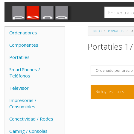
INICIO
PORTÁTILES
PO
Ordenadores
Portatiles 1
Componentes
Portátiles
SmartPhones /
Teléfonos
Televisor
No hay resultados.
Impresoras /
Consumibles
Conectividad / Redes
Gaming / Consolas