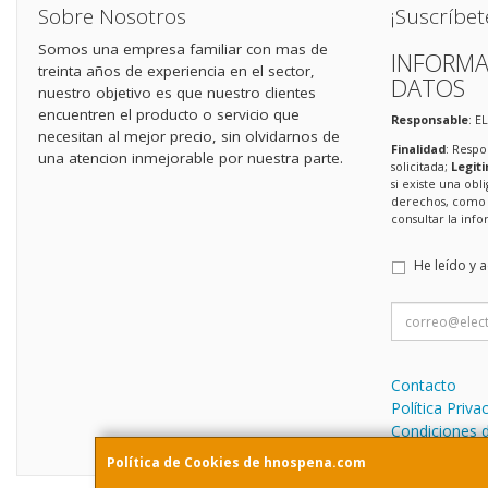
Sobre Nosotros
¡Suscríbet
Somos una empresa familiar con mas de
INFORMA
treinta años de experiencia en el sector,
DATOS
nuestro objetivo es que nuestro clientes
encuentren el producto o servicio que
Responsable
: E
necesitan al mejor precio, sin olvidarnos de
Finalidad
: Respo
una atencion inmejorable por nuestra parte.
solicitada;
Legit
si existe una obl
derechos, como s
consultar la in
He leído y 
Contacto
Política Priva
Condiciones 
Política de Cookies de hnospena.com