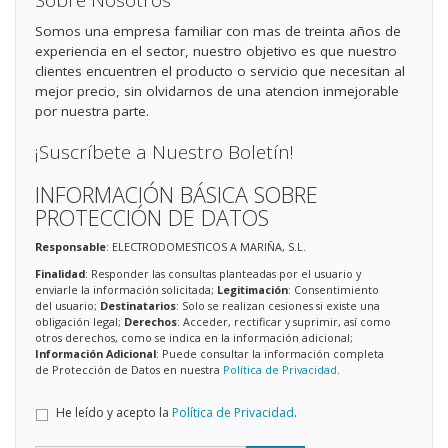
Sobre Nosotros
Somos una empresa familiar con mas de treinta años de
experiencia en el sector, nuestro objetivo es que nuestro
clientes encuentren el producto o servicio que necesitan al
mejor precio, sin olvidarnos de una atencion inmejorable
por nuestra parte.
¡Suscríbete a Nuestro Boletín!
INFORMACIÓN BÁSICA SOBRE
PROTECCIÓN DE DATOS
Responsable
: ELECTRODOMESTICOS A MARIÑA, S.L.
Finalidad
: Responder las consultas planteadas por el usuario y
enviarle la información solicitada;
Legitimación
: Consentimiento
del usuario;
Destinatarios
: Solo se realizan cesiones si existe una
obligación legal;
Derechos
: Acceder, rectificar y suprimir, así como
otros derechos, como se indica en la información adicional;
Información Adicional
: Puede consultar la información completa
de Protección de Datos en nuestra
Política de Privacidad
.
He leído y acepto la
Política de Privacidad
.