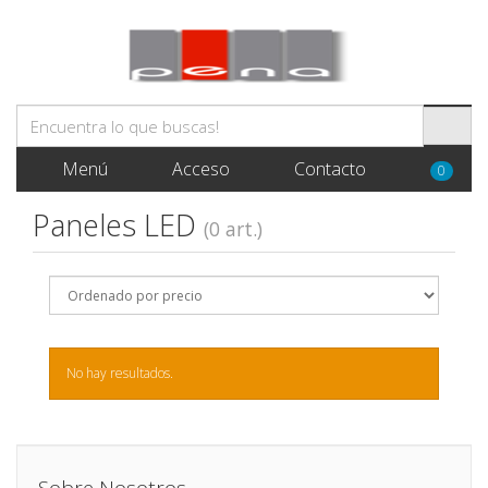
Menú
Acceso
Contacto
0
Paneles LED
(0 art.)
No hay resultados.