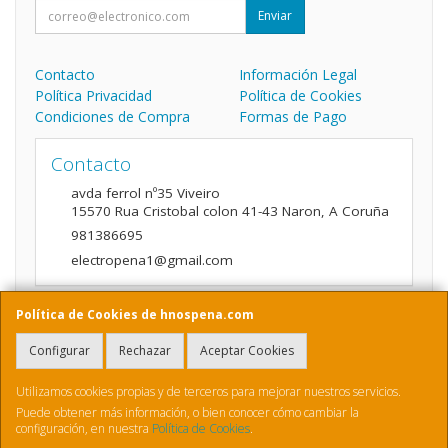
Enviar
Contacto
Información Legal
Política Privacidad
Política de Cookies
Condiciones de Compra
Formas de Pago
Contacto
avda ferrol nº35 Viveiro
15570
Rua Cristobal colon 41-43 Naron
,
A Coruña
981386695
electropena1@gmail.com
Política de Cookies de hnospena.com
Horario
Configurar
Rechazar
Aceptar Cookies
9:00 a 14:00 y de 16:00 A 20:00
Utilizamos cookies propias y de terceros para mejorar nuestros servicios.
Puede obtener más información, o bien conocer cómo cambiar la
configuración, en nuestra
Política de Cookies
.
, , , , España. - C.I.F.: B70410436 - Tfno: