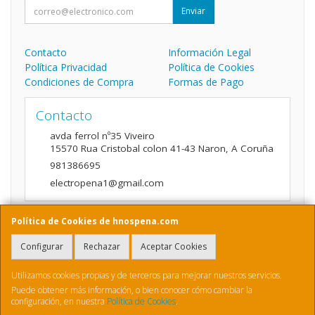
Enviar
Contacto
Información Legal
Política Privacidad
Política de Cookies
Condiciones de Compra
Formas de Pago
Contacto
avda ferrol nº35 Viveiro
15570
Rua Cristobal colon 41-43 Naron
,
A Coruña
981386695
electropena1@gmail.com
Política de Cookies de hnospena.com
Horario
Configurar
Rechazar
Aceptar Cookies
9:00 a 14:00 y de 16:00 A 20:00
Utilizamos cookies propias y de terceros para mejorar nuestros servicios.
Puede obtener más información, o bien conocer cómo cambiar la
configuración, en nuestra
Política de Cookies
.
, , , , España. - C.I.F.: B70410436 - Tfno: