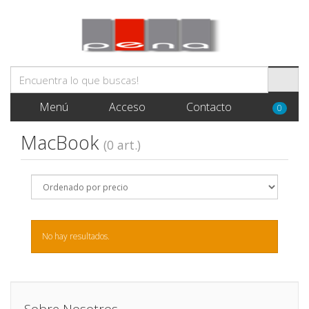
Menú
Acceso
Contacto
0
MacBook
(0 art.)
No hay resultados.