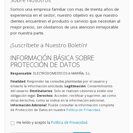
Sobre Nosotros
Somos una empresa familiar con mas de treinta años de
experiencia en el sector, nuestro objetivo es que nuestro
clientes encuentren el producto o servicio que necesitan al
mejor precio, sin olvidarnos de una atencion inmejorable
por nuestra parte.
¡Suscríbete a Nuestro Boletín!
INFORMACIÓN BÁSICA SOBRE
PROTECCIÓN DE DATOS
Responsable
: ELECTRODOMESTICOS A MARIÑA, S.L.
Finalidad
: Responder las consultas planteadas por el usuario y
enviarle la información solicitada;
Legitimación
: Consentimiento
del usuario;
Destinatarios
: Solo se realizan cesiones si existe una
obligación legal;
Derechos
: Acceder, rectificar y suprimir, así como
otros derechos, como se indica en la información adicional;
Información Adicional
: Puede consultar la información completa
de Protección de Datos en nuestra
Política de Privacidad
.
He leído y acepto la
Política de Privacidad
.