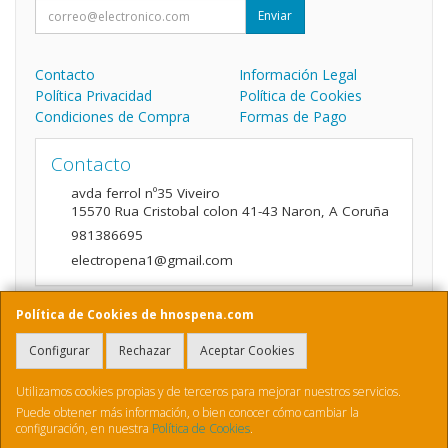
Enviar
Contacto
Información Legal
Política Privacidad
Política de Cookies
Condiciones de Compra
Formas de Pago
Contacto
avda ferrol nº35 Viveiro
15570
Rua Cristobal colon 41-43 Naron
,
A Coruña
981386695
electropena1@gmail.com
Política de Cookies de hnospena.com
Horario
Configurar
Rechazar
Aceptar Cookies
9:00 a 14:00 y de 16:00 A 20:00
Utilizamos cookies propias y de terceros para mejorar nuestros servicios.
Puede obtener más información, o bien conocer cómo cambiar la
configuración, en nuestra
Política de Cookies
.
, , , , España. - C.I.F.: B70410436 - Tfno: