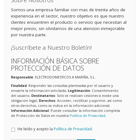
Sobre Nosotros
Somos una empresa familiar con mas de treinta años de
experiencia en el sector, nuestro objetivo es que nuestro
clientes encuentren el producto o servicio que necesitan al
mejor precio, sin olvidarnos de una atencion inmejorable
por nuestra parte.
¡Suscríbete a Nuestro Boletín!
INFORMACIÓN BÁSICA SOBRE
PROTECCIÓN DE DATOS
Responsable
: ELECTRODOMESTICOS A MARIÑA, S.L.
Finalidad
: Responder las consultas planteadas por el usuario y
enviarle la información solicitada;
Legitimación
: Consentimiento
del usuario;
Destinatarios
: Solo se realizan cesiones si existe una
obligación legal;
Derechos
: Acceder, rectificar y suprimir, así como
otros derechos, como se indica en la información adicional;
Información Adicional
: Puede consultar la información completa
de Protección de Datos en nuestra
Política de Privacidad
.
He leído y acepto la
Política de Privacidad
.