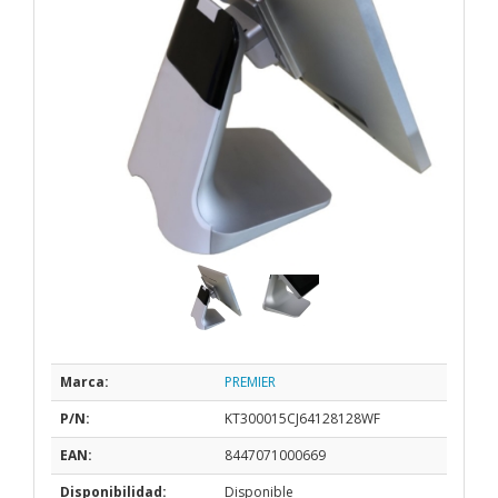
Marca:
PREMIER
P/N:
KT300015CJ64128128WF
EAN:
8447071000669
Disponibilidad:
Disponible