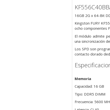
KF556C40BB
16GB 2G x 64-Bit
DD
Kingston FURY KF55
ocho componentes FB
El módulo admite pe
una
sincronización d
Los SPD son
progra
contacto dorado
de
Especificacio
Memoria
Capacidad: 16 GB
Tipo: DDR5 DIMM
Frecuencia: 5600 M
Latencia: CL40