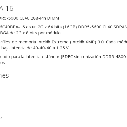
A-16
R5-5600 CL40 288-Pin DIMM
6C40BBA-16 es un 2G x 64 bits (16GB)
DDR5-5600 CL40 SDRAM 
GA de 2G x 8 bits por módulo.
rfiles de memoria Intel® Extreme (Intel®
XMP) 3.0. Cada módu
e baja latencia de 40-40-40 a 1,25 V.
mado para la latencia estándar JEDEC sincronización DDR5-480
dos
nes
Hz