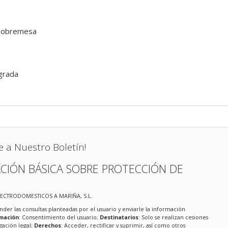
sobremesa
egrada
e a Nuestro Boletín!
CIÓN BÁSICA SOBRE PROTECCIÓN DE
LECTRODOMESTICOS A MARIÑA, S.L.
nder las consultas planteadas por el usuario y enviarle la información
imación
: Consentimiento del usuario;
Destinatarios
: Solo se realizan cesiones
igación legal;
Derechos
: Acceder, rectificar y suprimir, así como otros