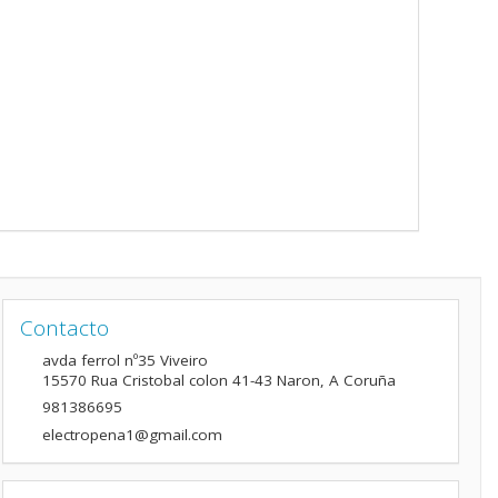
Contacto
avda ferrol nº35 Viveiro
15570
Rua Cristobal colon 41-43 Naron
,
A Coruña
981386695
electropena1@gmail.com