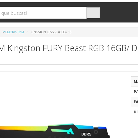
MEMORIA RAM
KINGSTON KF556C40BBA-16
 Kingston FURY Beast RGB 16GB/ D
M
P/
E
Di