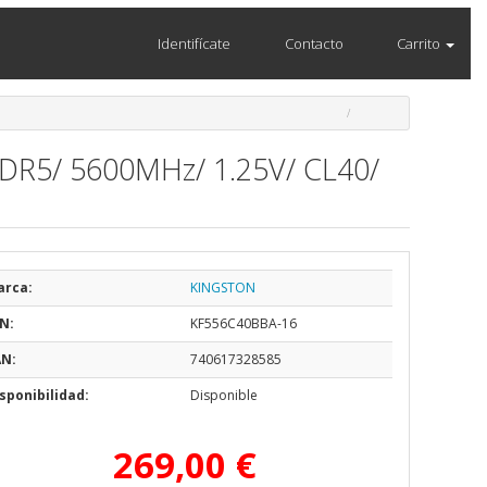
Identifícate
Contacto
Carrito
DR5/ 5600MHz/ 1.25V/ CL40/
arca:
KINGSTON
N:
KF556C40BBA-16
AN:
740617328585
sponibilidad:
Disponible
269,00 €