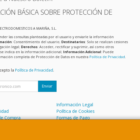
CIÓN BÁSICA SOBRE PROTECCIÓN DE
LECTRODOMESTICOS A MARIÑA, S.L.
nder las consultas planteadas por el usuario y enviarle la información
imación
: Consentimiento del usuario;
Destinatarios
: Solo se realizan cesiones
igación legal;
Derechos
: Acceder, rectificar y suprimir, así como otros
e indica en la información adicional;
Información Adicional
: Puede
formación completa de Protección de Datos en nuestra
Política de Privacidad
.
acepto la
Política de Privacidad
.
Enviar
Información Legal
cidad
Política de Cookies
de Compra
Formas de Pago