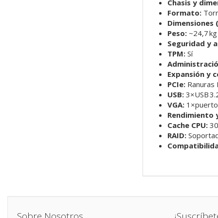
Chasis y dime
Formato:
Torr
Dimensiones (A
Peso:
~24,7 kg
Seguridad y a
TPM:
Sí
Administraci
Expansión y c
PCIe:
Ranuras 
USB:
3×USB 3.2
VGA:
1×puerto
Rendimiento y
Cache CPU:
30
RAID:
Soportad
Compatibilida
Sobre Nosotros
¡Suscríbet