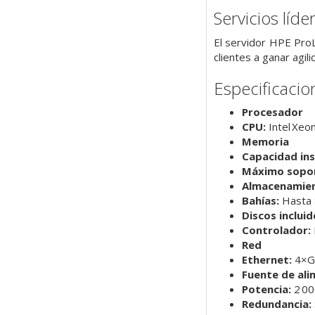
Servicios líde
El servidor HPE ProL
clientes a ganar agil
Especificacio
Procesador
CPU:
Intel Xeon
Memoria
Capacidad ins
Máximo sopo
Almacenamie
Bahías:
Hasta 
Discos incluid
Controlador:
Red
Ethernet:
4×Gi
Fuente de ali
Potencia:
2 00
Redundancia: