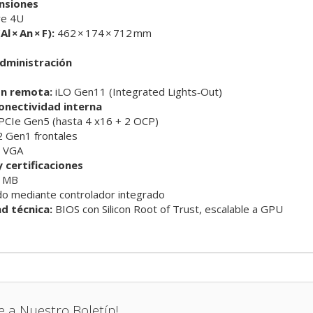
nsiones
e 4U
l × An × F):
462 × 174 × 712 mm
dministración
ón remota:
iLO Gen11 (Integrated Lights‑Out)
onectividad interna
PCIe Gen5 (hasta 4 x16 + 2 OCP)
 Gen1 frontales
 VGA
 certificaciones
 MB
o mediante controlador integrado
d técnica:
BIOS con Silicon Root of Trust, escalable a GPU
e a Nuestro Boletín!