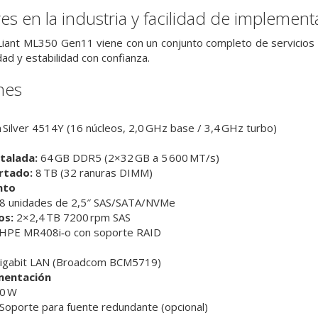
res en la industria y facilidad de implemen
iant ML350 Gen11 viene con un conjunto completo de servicios H
idad y estabilidad con confianza.
nes
 Silver 4514Y (16 núcleos, 2,0 GHz base / 3,4 GHz turbo)
talada:
64 GB DDR5 (2×32 GB a 5 600 MT/s)
rtado:
8 TB (32 ranuras DIMM)
nto
8 unidades de 2,5″ SAS/SATA/NVMe
os:
2×2,4 TB 7200 rpm SAS
HPE MR408i‑o con soporte RAID
gabit LAN (Broadcom BCM5719)
mentación
0 W
Soporte para fuente redundante (opcional)