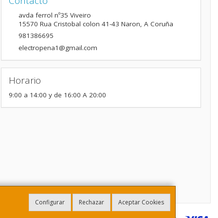
Contacto
avda ferrol nº35 Viveiro
15570
Rua Cristobal colon 41-43 Naron
,
A Coruña
981386695
electropena1@gmail.com
Horario
9:00 a 14:00 y de 16:00 A 20:00
Configurar
Rechazar
Aceptar Cookies