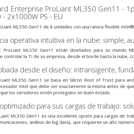
ard Enterprise ProLiant ML350 Gen11 - 1
 - 2x1000W PS - EU
oLiant ML350 Gen11 de 8 unidades con una ranura flexible Intel
ia operativa intuitiva en la nube: simple, 
E ProLiant ML350 Gen11 están diseñados para su mundo híb
de controlar la TI de su empresa, desde el borde hasta la nube, c
bada desde el diseño: intransigente, fund
Liant ML350 Gen11 se basa en Silicon Root of Trust para ancl
ocesador Intel que debe ser exactamente la misma antes de que 
y que los servidores estén protegidos en buen estado.
ptimizado para sus cargas de trabajo: soluc
Liant ML350 Gen11 es una excelente opción para cargas de tra
omunicaciones, análisis de big data), que requieren un alto núme