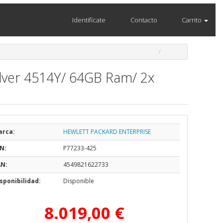
Identifícate
Contacto
Carrito
ilver 4514Y/ 64GB Ram/ 2x
arca:
HEWLETT PACKARD ENTERPRISE
N:
P77233-425
AN:
4549821622733
sponibilidad:
Disponible
8.019,00 €