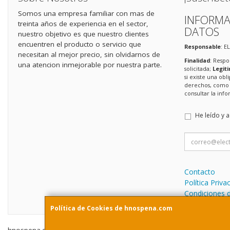
Somos una empresa familiar con mas de
INFORMA
treinta años de experiencia en el sector,
DATOS
nuestro objetivo es que nuestro clientes
encuentren el producto o servicio que
Responsable
: E
necesitan al mejor precio, sin olvidarnos de
Finalidad
: Respo
una atencion inmejorable por nuestra parte.
solicitada;
Legit
si existe una obl
derechos, como s
consultar la in
He leído y 
Contacto
Política Priva
Condiciones 
Política de Cookies de hnospena.com
hnospena.com © 2026