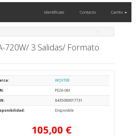
Identifícate
Contacto
Carrito
A-720W/ 3 Salidas/ Formato
arca:
WOXTER
N:
PE26-081
AN:
8435089017731
sponibilidad:
Disponible
105,00 €