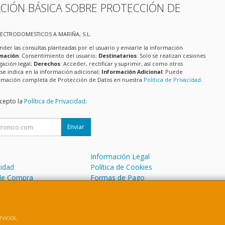
CIÓN BÁSICA SOBRE PROTECCIÓN DE
LECTRODOMESTICOS A MARIÑA, S.L.
nder las consultas planteadas por el usuario y enviarle la información
imación
: Consentimiento del usuario;
Destinatarios
: Solo se realizan cesiones
igación legal;
Derechos
: Acceder, rectificar y suprimir, así como otros
e indica en la información adicional;
Información Adicional
: Puede
formación completa de Protección de Datos en nuestra
Política de Privacidad
.
acepto la
Política de Privacidad
.
Enviar
Información Legal
cidad
Política de Cookies
de Compra
Formas de Pago
vicios.