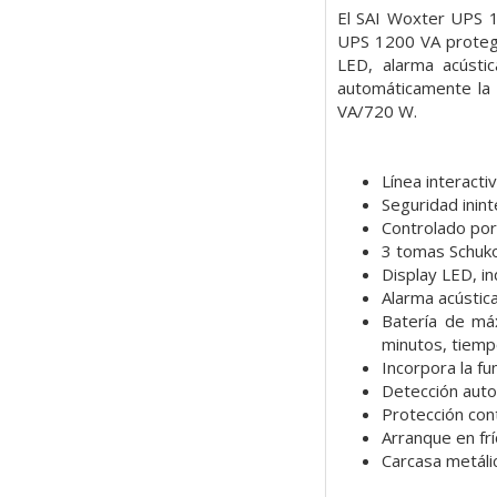
El SAI Woxter UPS 1
UPS 1200 VA protege 
LED, alarma acústi
automáticamente la 
VA/720 W.
Línea interact
Seguridad inin
Controlado por
3 tomas Schuk
Display LED, in
Alarma acústica
Batería de má
minutos, tiemp
Incorpora la fu
Detección auto
Protección cont
Arranque en frí
Carcasa metálic