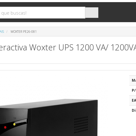
AIS
WOXTER PE26-081
teractiva Woxter UPS 1200 VA/ 1200V
M
P/
E
Di