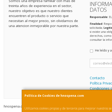
Somos una empresa familiar con mas de
INFORMA
treinta años de experiencia en el sector,
DATOS
nuestro objetivo es que nuestro clientes
encuentren el producto o servicio que
Responsable
: E
necesitan al mejor precio, sin olvidarnos de
Finalidad
: Respo
una atencion inmejorable por nuestra parte.
solicitada;
Legit
si existe una obl
derechos, como s
consultar la in
He leído y 
Contacto
Política Priva
Condiciones 
Política de Cookies de hnospena.com
hnospena.com © 2026
Utilizamos cookies propias y de terceros para mejorar nuestros ser