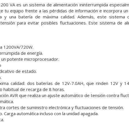
200 VA es un sistema de alimentación ininterrumpida especia
tu equipo frente a las pérdidas de información e incorpora un 
ca y una batería de máxima calidad. Además, este sistema de
tensión para evitar posibles fluctuaciones. Este sistema de al
iva 1200VA/720W.
terrumpida de energía.
 un potente microprocesador.
o
dicativo de estado.
.
xima calidad: dos baterías de 12V-7.0AH, que rinden 12V y
o habitual de recarga de 8 horas.
nción AVR que realiza un ajuste automático de tensión contra fluc
mática.
ra cortes de suministro electrónica y fluctuaciones de tensión.
o. Carga automática incluso con la unidad apagada.
a.