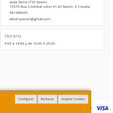
avda ferrol nº35 Viveiro
15570
Rua Cristobal colon 41-43 Naron
,
A Coruña
981386695
electropena1@gmail.com
Horario
9:00 a 14:00 y de 16:00 A 20:00
Configurar
Rechazar
Aceptar Cookies