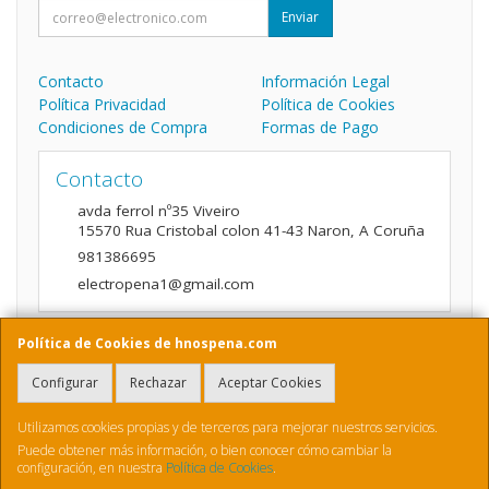
Enviar
Contacto
Información Legal
Política Privacidad
Política de Cookies
Condiciones de Compra
Formas de Pago
Contacto
avda ferrol nº35 Viveiro
15570
Rua Cristobal colon 41-43 Naron
,
A Coruña
981386695
electropena1@gmail.com
Política de Cookies de hnospena.com
Horario
Configurar
Rechazar
Aceptar Cookies
9:00 a 14:00 y de 16:00 A 20:00
Utilizamos cookies propias y de terceros para mejorar nuestros servicios.
Puede obtener más información, o bien conocer cómo cambiar la
configuración, en nuestra
Política de Cookies
.
, , , , España. - C.I.F.: B70410436 - Tfno: