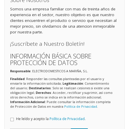
Sobre Nosotros
Somos una empresa familiar con mas de treinta años de
experiencia en el sector, nuestro objetivo es que nuestro
clientes encuentren el producto o servicio que necesitan al
mejor precio, sin olvidarnos de una atencion inmejorable
por nuestra parte.
¡Suscríbete a Nuestro Boletín!
INFORMACIÓN BÁSICA SOBRE
PROTECCIÓN DE DATOS
Responsable
: ELECTRODOMESTICOS A MARIÑA, S.L.
Finalidad
: Responder las consultas planteadas por el usuario y
enviarle la información solicitada;
Legitimación
: Consentimiento
del usuario;
Destinatarios
: Solo se realizan cesiones si existe una
obligación legal;
Derechos
: Acceder, rectificar y suprimir, así como
otros derechos, como se indica en la información adicional;
Información Adicional
: Puede consultar la información completa
de Protección de Datos en nuestra
Política de Privacidad
.
He leído y acepto la
Política de Privacidad
.