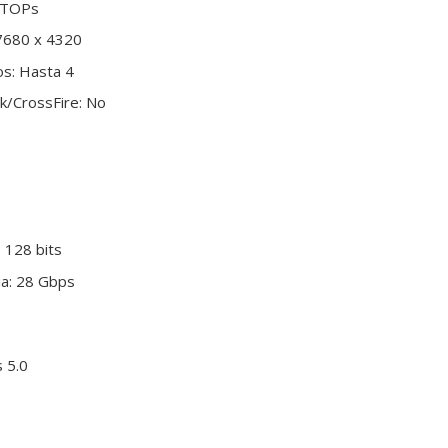
0 TOPs
7680 x 4320
s: Hasta 4
k/CrossFire: No
 128 bits
a: 28 Gbps
s 5.0