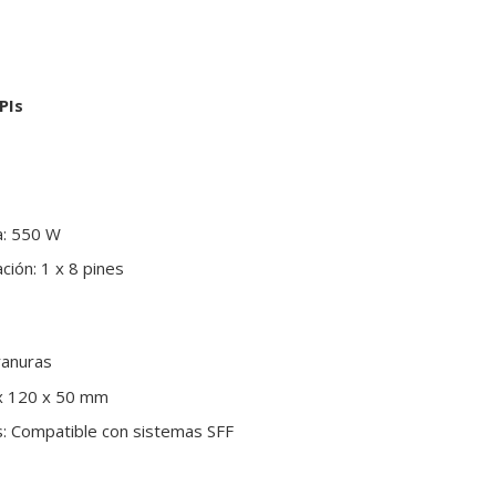
PIs
: 550 W
ción: 1 x 8 pines
ranuras
x 120 x 50 mm
s: Compatible con sistemas SFF