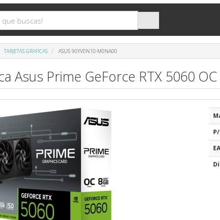
TARJETAS GRAFICAS
ASUS 90YV0N10-M0NA00
fica Asus Prime GeForce RTX 5060 OC
M
P/
E
Di