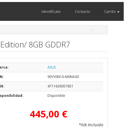
Identifícate
Contacto
Carrito
 Edition/ 8GB GDDR7
arca:
ASUS
N:
90YV0N10-M0NA00
AN:
4711636057851
sponibilidad:
Disponible
445,00 €
*IVA Incluido