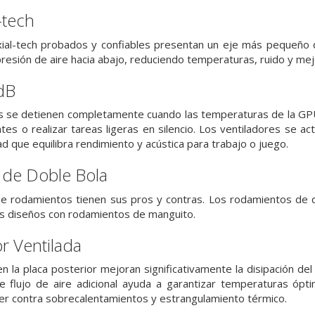
-tech
xial-tech probados y confiables presentan un eje más pequeño 
presión de aire hacia abajo, reduciendo temperaturas, ruido y me
dB
es se detienen completamente cuando las temperaturas de la GPU
tes o realizar tareas ligeras en silencio. Los ventiladores se a
d que equilibra rendimiento y acústica para trabajo o juego.
de Doble Bola
 de rodamientos tienen sus pros y contras. Los rodamientos de 
os diseños con rodamientos de manguito.
or Ventilada
 en la placa posterior mejoran significativamente la disipación d
te flujo de aire adicional ayuda a garantizar temperaturas ópt
ger contra sobrecalentamientos y estrangulamiento térmico.