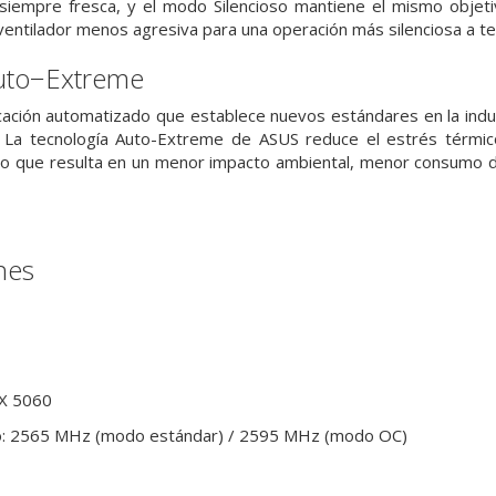
 siempre fresca, y el modo Silencioso mantiene el mismo objet
 ventilador menos agresiva para una operación más silenciosa a
uto−Extreme
cación automatizado que establece nuevos estándares en la indu
. La tecnología Auto-Extreme de ASUS reduce el estrés térmi
lo que resulta en un menor impacto ambiental, menor consumo de
nes
X 5060
eo: 2565 MHz (modo estándar) / 2595 MHz (modo OC)